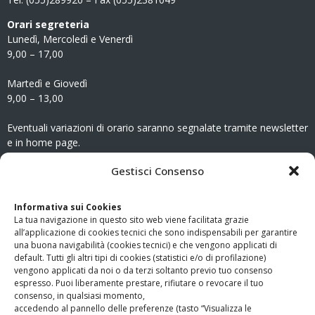
Orari segreteria
Lunedì, Mercoledì e Venerdì
9,00 – 17,00
Martedì e Giovedì
9,00 – 13,00
Eventuali variazioni di orario saranno segnalate tramite newsletter
e in home page.
CONTATTI
Gestisci Consenso
Clicca qui
per accedere all’area contatti del sito.
Informativa sui Cookies
La tua navigazione in questo sito web viene facilitata grazie
www.odg.toscana.it – testata registrata presso il Tribunale di
all’applicazione di cookies tecnici che sono indispensabili per garantire
Firenze al nr. 5208 dell’ 08.10.2002. Direttore responsabile:
una buona navigabilità (cookies tecnici) e che vengono applicati di
Giampaolo Marchini – C.F. 80005790482
default. Tutti gli altri tipi di cookies (statistici e/o di profilazione)
vengono applicati da noi o da terzi soltanto previo tuo consenso
espresso. Puoi liberamente prestare, rifiutare o revocare il tuo
LINK UTILI
consenso, in qualsiasi momento,
accedendo al pannello delle preferenze (tasto “Visualizza le