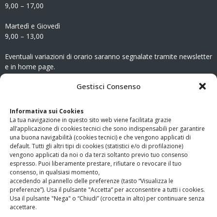
9,00 – 17,00
Martedì e Giovedì
9,00 – 13,00
Eventuali variazioni di orario saranno segnalate tramite newsletter
e in home page.
CONTATTI
Gestisci Consenso
Clicca qui
per accedere all’area contatti del sito.
Informativa sui Cookies
La tua navigazione in questo sito web viene facilitata grazie
www.odg.toscana.it – testata registrata presso il Tribunale di
all’applicazione di cookies tecnici che sono indispensabili per garantire
Firenze al nr. 5208 dell’ 08.10.2002. Direttore responsabile:
una buona navigabilità (cookies tecnici) e che vengono applicati di
Giampaolo Marchini – C.F. 80005790482
default. Tutti gli altri tipi di cookies (statistici e/o di profilazione)
vengono applicati da noi o da terzi soltanto previo tuo consenso
espresso. Puoi liberamente prestare, rifiutare o revocare il tuo
LINK UTILI
consenso, in qualsiasi momento,
accedendo al pannello delle preferenze (tasto “Visualizza le
PagoPA
preferenze”). Usa il pulsante "Accetta” per acconsentire a tutti i cookies.
Usa il pulsante "Nega" o “Chiudi” (crocetta in alto) per continuare senza
accettare.
Privacy Policy