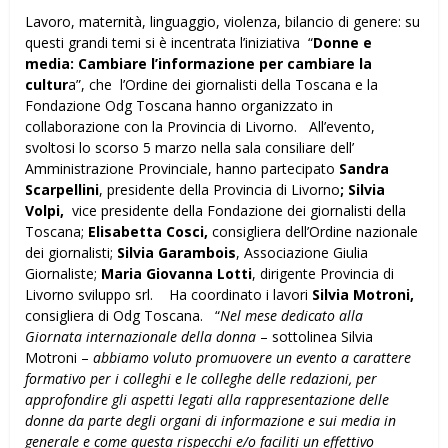
Lavoro, maternità, linguaggio, violenza, bilancio di genere: su
questi grandi temi si è incentrata l’iniziativa “
Donne e
media: Cambiare l’informazione per cambiare la
cultur
a”, che l’Ordine dei giornalisti della Toscana e la
Fondazione Odg Toscana hanno organizzato in
collaborazione con la Provincia di Livorno. All’evento,
svoltosi lo scorso 5 marzo nella sala consiliare dell’
Amministrazione Provinciale, hanno partecipato
Sandra
Scarpellini
, presidente della Provincia di Livorno
; Silvia
Volpi,
vice presidente della Fondazione dei giornalisti della
Toscana;
Elisabetta Cosci,
consigliera dell’Ordine nazionale
dei giornalisti;
Silvia Garambois
, Associazione Giulia
Giornaliste;
Maria Giovanna Lotti
, dirigente Provincia di
Livorno sviluppo srl. Ha coordinato i lavori
Silvia Motroni,
consigliera di Odg Toscana. “
Nel mese dedicato alla
Giornata internazionale della donna
– sottolinea Silvia
Motroni –
abbiamo voluto promuovere un evento a carattere
formativo per i colleghi e le colleghe delle redazioni, per
approfondire gli aspetti legati alla rappresentazione delle
donne da parte degli organi di informazione e sui media in
generale e come questa rispecchi e/o faciliti un effettivo