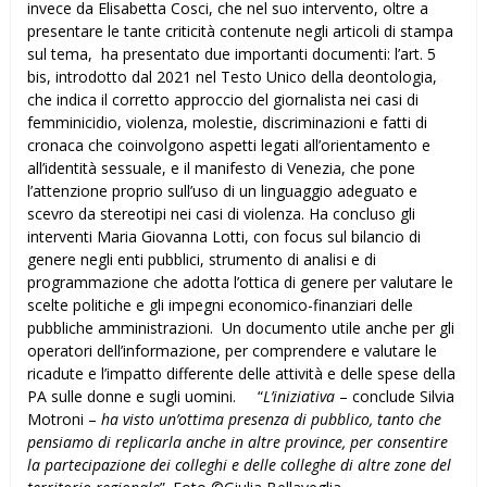
invece da Elisabetta Cosci, che nel suo intervento, oltre a
presentare le tante criticità contenute negli articoli di stampa
sul tema, ha presentato due importanti documenti: l’art. 5
bis, introdotto dal 2021 nel Testo Unico della deontologia,
che indica il corretto approccio del giornalista nei casi di
femminicidio, violenza, molestie, discriminazioni e fatti di
cronaca che coinvolgono aspetti legati all’orientamento e
all’identità sessuale, e il manifesto di Venezia, che pone
l’attenzione proprio sull’uso di un linguaggio adeguato e
scevro da stereotipi nei casi di violenza. Ha concluso gli
interventi Maria Giovanna Lotti, con focus sul bilancio di
genere negli enti pubblici, strumento di analisi e di
programmazione che adotta l’ottica di genere per valutare le
scelte politiche e gli impegni economico-finanziari delle
pubbliche amministrazioni. Un documento utile anche per gli
operatori dell’informazione, per comprendere e valutare le
ricadute e l’impatto differente delle attività e delle spese della
PA sulle donne e sugli uomini. “
L’iniziativa
– conclude Silvia
Motroni –
ha visto un’ottima presenza di pubblico, tanto che
pensiamo di replicarla anche in altre province, per consentire
la partecipazione dei colleghi e delle colleghe di altre zone del