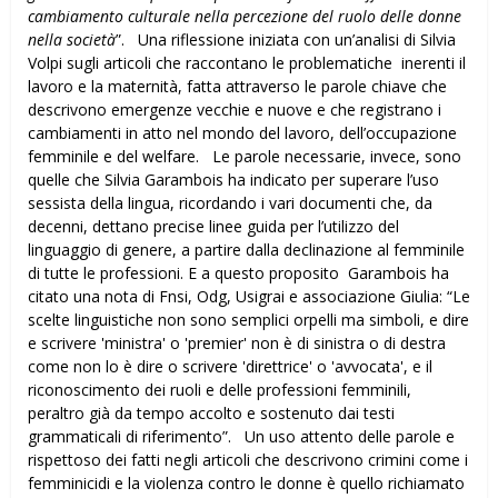
cambiamento culturale nella percezione del ruolo delle donne
nella società
”. Una riflessione iniziata con un’analisi di Silvia
Volpi sugli articoli che raccontano le problematiche inerenti il
lavoro e la maternità, fatta attraverso le parole chiave che
descrivono emergenze vecchie e nuove e che registrano i
cambiamenti in atto nel mondo del lavoro, dell’occupazione
femminile e del welfare. Le parole necessarie, invece, sono
quelle che Silvia Garambois ha indicato per superare l’uso
sessista della lingua, ricordando i vari documenti che, da
decenni, dettano precise linee guida per l’utilizzo del
linguaggio di genere, a partire dalla declinazione al femminile
di tutte le professioni. E a questo proposito Garambois ha
citato una nota di Fnsi, Odg, Usigrai e associazione Giulia: “Le
scelte linguistiche non sono semplici orpelli ma simboli, e dire
e scrivere 'ministra' o 'premier' non è di sinistra o di destra
come non lo è dire o scrivere 'direttrice' o 'avvocata', e il
riconoscimento dei ruoli e delle professioni femminili,
peraltro già da tempo accolto e sostenuto dai testi
grammaticali di riferimento”. Un uso attento delle parole e
rispettoso dei fatti negli articoli che descrivono crimini come i
femminicidi e la violenza contro le donne è quello richiamato