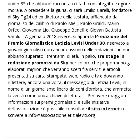
under 35 che abbiano raccontato i fatti con integrità e rigore
morale. A presiedere la giuria, ci sarà Emilio Carelli, fondatore
di Sky Tg24 ed ex direttore della testata, affiancato da
giornalisti del calibro di Paolo Mieli, Paolo Graldi, Mario
Orfeo, Giovanna Lio, Giuseppe Benelli e Giovan Battista
Varoli. A gennaio 2018,invece, si aprirà la
I^ edizione del
Premio Giornalistico Letizia Leviti Under 30
, riservato a
giovani giornalisti non ancora assunti nelle redazioni che non
abbiano superato i trent’anni di età. In palio,
tre stage in
redazione promossi da Sky
per coloro che proporranno gli
elaborati migliori che verranno scelti fra servizi e articoli
presentati su carta stampata, web, radio e tv e dovranno
riflettere, ancora una volta, il messaggio di Letizia Leviti, in
nome di un giornalismo libero da coni d’ombra, che ammetta
la verità come unica chiave di lettura. Per avere maggiori
informazioni sui premi giornalistici e sulle iniziative
dell'associazione è possibile consultare il
sito internet
o
scrivere a info@associazioneletizialeviti.org