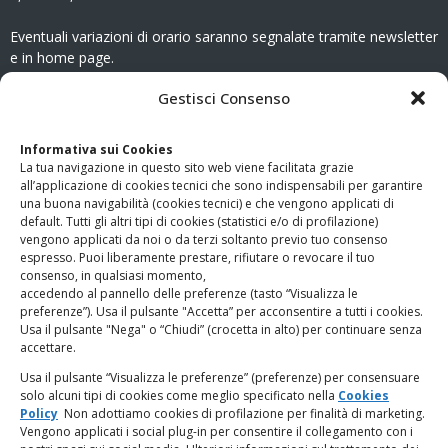
Eventuali variazioni di orario saranno segnalate tramite newsletter
e in home page.
CONTATTI
Gestisci Consenso
Clicca qui
per accedere all’area contatti del sito.
Informativa sui Cookies
La tua navigazione in questo sito web viene facilitata grazie
www.odg.toscana.it – testata registrata presso il Tribunale di
all’applicazione di cookies tecnici che sono indispensabili per garantire
Firenze al nr. 5208 dell’ 08.10.2002. Direttore responsabile:
una buona navigabilità (cookies tecnici) e che vengono applicati di
Giampaolo Marchini – C.F. 80005790482
default. Tutti gli altri tipi di cookies (statistici e/o di profilazione)
vengono applicati da noi o da terzi soltanto previo tuo consenso
espresso. Puoi liberamente prestare, rifiutare o revocare il tuo
LINK UTILI
consenso, in qualsiasi momento,
accedendo al pannello delle preferenze (tasto “Visualizza le
PagoPA
preferenze”). Usa il pulsante "Accetta” per acconsentire a tutti i cookies.
Usa il pulsante "Nega" o “Chiudi” (crocetta in alto) per continuare senza
accettare.
Privacy Policy
Usa il pulsante “Visualizza le preferenze” (preferenze) per consensuare
solo alcuni tipi di cookies come meglio specificato nella
Cookies
Regolamento categorie particolari di dati personali e dati
Policy
Non adottiamo cookies di profilazione per finalità di marketing.
giudiziari
Vengono applicati i social plug-in per consentire il collegamento con i