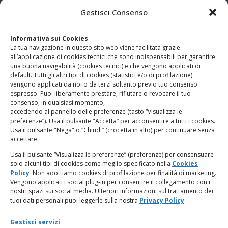
CONTATTI
Gestisci Consenso
Clicca qui
per accedere all’area contatti del sito.
Informativa sui Cookies
La tua navigazione in questo sito web viene facilitata grazie
www.odg.toscana.it – testata registrata presso il Tribunale di
all’applicazione di cookies tecnici che sono indispensabili per garantire
Firenze al nr. 5208 dell’ 08.10.2002. Direttore responsabile:
una buona navigabilità (cookies tecnici) e che vengono applicati di
Giampaolo Marchini – C.F. 80005790482
default. Tutti gli altri tipi di cookies (statistici e/o di profilazione)
vengono applicati da noi o da terzi soltanto previo tuo consenso
espresso. Puoi liberamente prestare, rifiutare o revocare il tuo
LINK UTILI
consenso, in qualsiasi momento,
accedendo al pannello delle preferenze (tasto “Visualizza le
PagoPA
preferenze”). Usa il pulsante "Accetta” per acconsentire a tutti i cookies.
Usa il pulsante "Nega" o “Chiudi” (crocetta in alto) per continuare senza
accettare.
Privacy Policy
Usa il pulsante “Visualizza le preferenze” (preferenze) per consensuare
solo alcuni tipi di cookies come meglio specificato nella
Cookies
Regolamento categorie particolari di dati personali e dati
Policy
Non adottiamo cookies di profilazione per finalità di marketing.
giudiziari
Vengono applicati i social plug-in per consentire il collegamento con i
nostri spazi sui social media. Ulteriori informazioni sul trattamento dei
tuoi dati personali puoi leggerle sulla nostra
Privacy Policy
Amministrazione Trasparente
Gestisci servizi