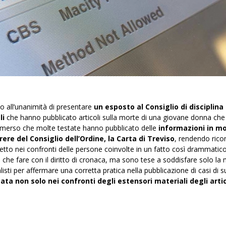
iso all’unanimità di presentare
un esposto al Consiglio di disciplina
li
che hanno pubblicato articoli sulla morte di una giovane donna che s
è emerso che molte testate hanno pubblicato delle
informazioni in m
rere del Consiglio dell’Ordine, la Carta di Treviso
, rendendo ricono
ispetto nei confronti delle persone coinvolte in un fatto così drammatic
che fare con il diritto di cronaca, ma sono tese a soddisfare solo l
sti per affermare una corretta pratica nella pubblicazione di casi di sui
tata non solo nei confronti degli estensori materiali degli arti