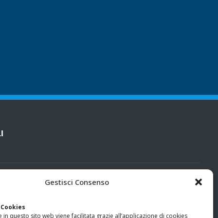
I
cy
Gestisci Consenso
categorie particolari di dati personali e dati giudiziari
 Cookies
 in questo sito web viene facilitata grazie all’applicazione di cookies