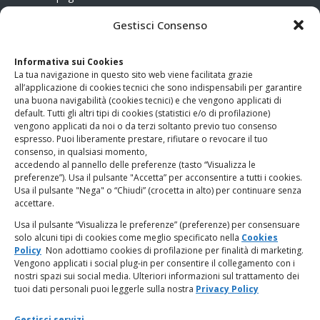
CONTATTI
Gestisci Consenso
Clicca qui
per accedere all’area contatti del sito.
Informativa sui Cookies
La tua navigazione in questo sito web viene facilitata grazie
www.odg.toscana.it – testata registrata presso il Tribunale di
all’applicazione di cookies tecnici che sono indispensabili per garantire
Firenze al nr. 5208 dell’ 08.10.2002. Direttore responsabile:
una buona navigabilità (cookies tecnici) e che vengono applicati di
Giampaolo Marchini – C.F. 80005790482
default. Tutti gli altri tipi di cookies (statistici e/o di profilazione)
vengono applicati da noi o da terzi soltanto previo tuo consenso
espresso. Puoi liberamente prestare, rifiutare o revocare il tuo
LINK UTILI
consenso, in qualsiasi momento,
accedendo al pannello delle preferenze (tasto “Visualizza le
PagoPA
preferenze”). Usa il pulsante "Accetta” per acconsentire a tutti i cookies.
Usa il pulsante "Nega" o “Chiudi” (crocetta in alto) per continuare senza
accettare.
Privacy Policy
Usa il pulsante “Visualizza le preferenze” (preferenze) per consensuare
solo alcuni tipi di cookies come meglio specificato nella
Cookies
Regolamento categorie particolari di dati personali e dati
Policy
Non adottiamo cookies di profilazione per finalità di marketing.
giudiziari
Vengono applicati i social plug-in per consentire il collegamento con i
nostri spazi sui social media. Ulteriori informazioni sul trattamento dei
tuoi dati personali puoi leggerle sulla nostra
Privacy Policy
Amministrazione Trasparente
Gestisci servizi