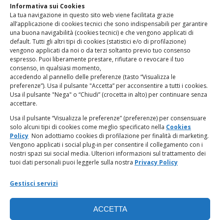
Informativa sui Cookies
La tua navigazione in questo sito web viene facilitata grazie
www.odg.toscana.it – testata registrata presso il Tribunale di
all’applicazione di cookies tecnici che sono indispensabili per garantire
Firenze al nr. 5208 dell’ 08.10.2002. Direttore responsabile:
una buona navigabilità (cookies tecnici) e che vengono applicati di
Giampaolo Marchini – C.F. 80005790482
default. Tutti gli altri tipi di cookies (statistici e/o di profilazione)
vengono applicati da noi o da terzi soltanto previo tuo consenso
espresso. Puoi liberamente prestare, rifiutare o revocare il tuo
LINK UTILI
consenso, in qualsiasi momento,
accedendo al pannello delle preferenze (tasto “Visualizza le
PagoPA
preferenze”). Usa il pulsante "Accetta” per acconsentire a tutti i cookies.
Usa il pulsante "Nega" o “Chiudi” (crocetta in alto) per continuare senza
accettare.
Privacy Policy
Usa il pulsante “Visualizza le preferenze” (preferenze) per consensuare
solo alcuni tipi di cookies come meglio specificato nella
Cookies
Regolamento categorie particolari di dati personali e dati
Policy
Non adottiamo cookies di profilazione per finalità di marketing.
giudiziari
Vengono applicati i social plug-in per consentire il collegamento con i
nostri spazi sui social media. Ulteriori informazioni sul trattamento dei
tuoi dati personali puoi leggerle sulla nostra
Privacy Policy
Amministrazione Trasparente
Gestisci servizi
Piattaforma Whistleblowing
ACCETTA
Cookie Policy (UE)