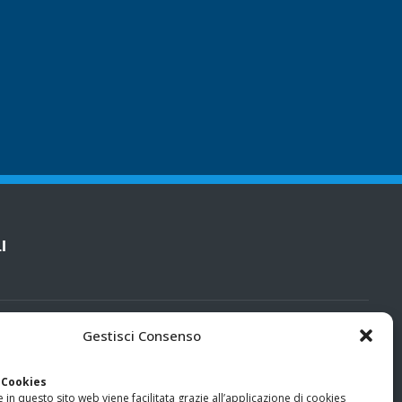
I
cy
Gestisci Consenso
categorie particolari di dati personali e dati giudiziari
 Cookies
 in questo sito web viene facilitata grazie all’applicazione di cookies