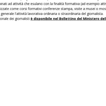
ati ad attività che esulano con la finalità formativa (ad esempio atti
zzate come corsi formativi conferenze stampa, visite a musei o mos
generale l'attività lavorativa ordinaria o straordinaria del giornalista. 
nale dei giornalisti
è disponibile nel Bollettino del Ministero del