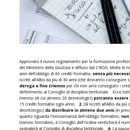
Approvato il nuovo regolamento per la formazione professiona
del Ministero della Giustizia e diffuso dal CNOG. Molte le nov
anni dell'obbligo di 60 crediti formativi,
senza più necessi
iscritti all'Albo da più di 30 anni (che dovranno conseguire s
deroga a fine triennio
per chi non avrà conseguito i credit
deferimento al Consiglio di disciplina territoriale. Ecco tut
triennio (di cui almeno 20 deontologici)
potranno essere d
15 crediti formativi ogni anno.
2.
Gli iscritti all’Albo da p
deontologici)
da distribuire in almeno due anni
(in prec
quanto riguarda l'inosservanza dell'obbligo formativo,
non 
triennio formativo, il Consiglio dell'Ordine verificherà il num
segnalerà al Consiglio di disciplina territoriale.
4.
La pause o