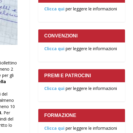
Clicca qui
per leggere le informazioni
CONVENZIONI
Clicca qui
per leggere le informazioni
Bollettino
almeno 2
 per gli
PREMI E PATROCINI
lla
Clicca qui
per leggere le informazioni
i del
 almeno
almeno 10
3.
Per
FORMAZIONE
indi del
itto lo
Clicca qui
per leggere le informazioni