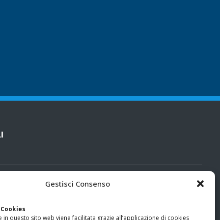
I
cy
Gestisci Consenso
categorie particolari di dati personali e dati giudiziari
 Cookies
 in questo sito web viene facilitata grazie all’applicazione di cookies