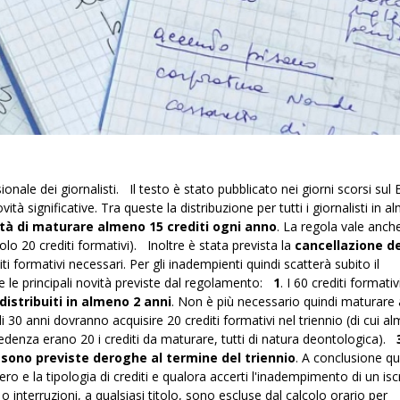
le dei giornalisti. Il testo è stato pubblicato nei giorni scorsi sul 
ità significative. Tra queste la distribuzione per tutti i giornalisti in 
tà di maturare almeno 15 crediti ogni anno
. La regola vale anche
olo 20 crediti formativi). Inoltre è stata prevista la
cancellazione de
i formativi necessari. Per gli inadempienti quindi scatterà subito il
te le principali novità previste dal regolamento:
1
. I 60 crediti formativ
istribuiti in almeno 2 anni
. Non è più necessario quindi maturare
iù di 30 anni dovranno acquisire 20 crediti formativi nel triennio (di cui 
edenza erano 20 i crediti da maturare, tutti di natura deontologica).
sono previste deroghe al termine del triennio
. A conclusione qu
ero e la tipologia di crediti e qualora accerti l'inadempimento di un iscr
 interruzioni, a qualsiasi titolo, sono escluse dal calcolo orario per