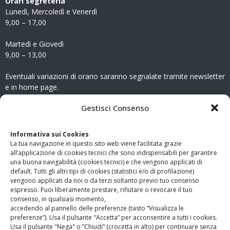
Orari segreteria
Lunedì, Mercoledì e Venerdì
9,00 – 17,00
Martedì e Giovedì
9,00 – 13,00
Eventuali variazioni di orario saranno segnalate tramite newsletter
e in home page.
CONTATTI
Gestisci Consenso
Clicca qui
per accedere all’area contatti del sito.
Informativa sui Cookies
La tua navigazione in questo sito web viene facilitata grazie
www.odg.toscana.it – testata registrata presso il Tribunale di
all’applicazione di cookies tecnici che sono indispensabili per garantire
Firenze al nr. 5208 dell’ 08.10.2002. Direttore responsabile:
una buona navigabilità (cookies tecnici) e che vengono applicati di
Giampaolo Marchini – C.F. 80005790482
default. Tutti gli altri tipi di cookies (statistici e/o di profilazione)
vengono applicati da noi o da terzi soltanto previo tuo consenso
espresso. Puoi liberamente prestare, rifiutare o revocare il tuo
LINK UTILI
consenso, in qualsiasi momento,
accedendo al pannello delle preferenze (tasto “Visualizza le
PagoPA
preferenze”). Usa il pulsante "Accetta” per acconsentire a tutti i cookies.
Usa il pulsante "Nega" o “Chiudi” (crocetta in alto) per continuare senza