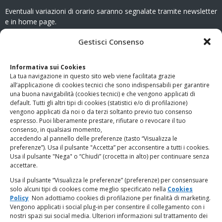
Eventuali variazioni di orario saranno segnalate tramite newsletter
e in home page.
CONTATTI
Gestisci Consenso
Clicca qui
per accedere all’area contatti del sito.
Informativa sui Cookies
La tua navigazione in questo sito web viene facilitata grazie
www.odg.toscana.it – testata registrata presso il Tribunale di
all’applicazione di cookies tecnici che sono indispensabili per garantire
Firenze al nr. 5208 dell’ 08.10.2002. Direttore responsabile:
una buona navigabilità (cookies tecnici) e che vengono applicati di
Giampaolo Marchini – C.F. 80005790482
default. Tutti gli altri tipi di cookies (statistici e/o di profilazione)
vengono applicati da noi o da terzi soltanto previo tuo consenso
espresso. Puoi liberamente prestare, rifiutare o revocare il tuo
LINK UTILI
consenso, in qualsiasi momento,
accedendo al pannello delle preferenze (tasto “Visualizza le
PagoPA
preferenze”). Usa il pulsante "Accetta” per acconsentire a tutti i cookies.
Usa il pulsante "Nega" o “Chiudi” (crocetta in alto) per continuare senza
accettare.
Privacy Policy
Usa il pulsante “Visualizza le preferenze” (preferenze) per consensuare
solo alcuni tipi di cookies come meglio specificato nella
Cookies
Regolamento categorie particolari di dati personali e dati
Policy
Non adottiamo cookies di profilazione per finalità di marketing.
giudiziari
Vengono applicati i social plug-in per consentire il collegamento con i
nostri spazi sui social media. Ulteriori informazioni sul trattamento dei