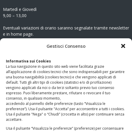
Martedì e Giovedì
9,00 – 13,00
Eventuali variazioni di orario saranno segnalate tramite newsletter
e in home page.
CONTATTI
Gestisci Consenso
Clicca qui
per accedere all’area contatti del sito.
Informativa sui Cookies
La tua navigazione in questo sito web viene facilitata grazie
www.odg.toscana.it – testata registrata presso il Tribunale di
all’applicazione di cookies tecnici che sono indispensabili per garantire
Firenze al nr. 5208 dell’ 08.10.2002. Direttore responsabile:
una buona navigabilità (cookies tecnici) e che vengono applicati di
Giampaolo Marchini – C.F. 80005790482
default. Tutti gli altri tipi di cookies (statistici e/o di profilazione)
vengono applicati da noi o da terzi soltanto previo tuo consenso
espresso. Puoi liberamente prestare, rifiutare o revocare il tuo
LINK UTILI
consenso, in qualsiasi momento,
accedendo al pannello delle preferenze (tasto “Visualizza le
PagoPA
preferenze”). Usa il pulsante "Accetta” per acconsentire a tutti i cookies.
Usa il pulsante "Nega" o “Chiudi” (crocetta in alto) per continuare senza
accettare.
Privacy Policy
Usa il pulsante “Visualizza le preferenze” (preferenze) per consensuare