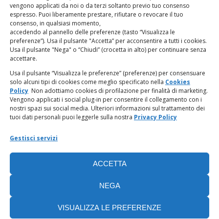
vengono applicati da noi o da terzi soltanto previo tuo consenso
espresso. Puoi liberamente prestare, rifiutare o revocare il tuo
LINK UTILI
consenso, in qualsiasi momento,
accedendo al pannello delle preferenze (tasto “Visualizza le
PagoPA
preferenze”). Usa il pulsante "Accetta” per acconsentire a tutti i cookies.
Usa il pulsante "Nega" o “Chiudi” (crocetta in alto) per continuare senza
accettare.
Privacy Policy
Usa il pulsante “Visualizza le preferenze” (preferenze) per consensuare
solo alcuni tipi di cookies come meglio specificato nella
Cookies
Regolamento categorie particolari di dati personali e dati
Policy
Non adottiamo cookies di profilazione per finalità di marketing.
giudiziari
Vengono applicati i social plug-in per consentire il collegamento con i
nostri spazi sui social media. Ulteriori informazioni sul trattamento dei
tuoi dati personali puoi leggerle sulla nostra
Privacy Policy
Amministrazione Trasparente
Gestisci servizi
Piattaforma Whistleblowing
ACCETTA
Cookie Policy (UE)
NEGA
VISUALIZZA LE PREFERENZE