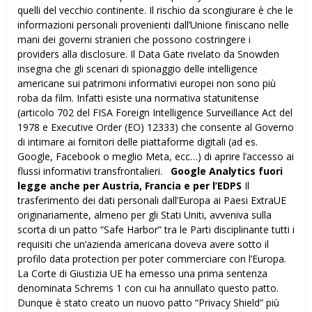
quelli del vecchio continente. Il rischio da scongiurare è che le
informazioni personali provenienti dall’Unione finiscano nelle
mani dei governi stranieri che possono costringere i
providers alla disclosure. Il Data Gate rivelato da Snowden
insegna che gli scenari di spionaggio delle intelligence
americane sui patrimoni informativi europei non sono più
roba da film. Infatti esiste una normativa statunitense
(articolo 702 del FISA Foreign Intelligence Surveillance Act del
1978 e Executive Order (EO) 12333) che consente al Governo
di intimare ai fornitori delle piattaforme digitali (ad es.
Google, Facebook o meglio Meta, ecc…) di aprire l’accesso ai
flussi informativi transfrontalieri.
Google Analytics fuori
legge anche per Austria, Francia e per l’EDPS
Il
trasferimento dei dati personali dall’Europa ai Paesi ExtraUE
originariamente, almeno per gli Stati Uniti, avveniva sulla
scorta di un patto “Safe Harbor” tra le Parti disciplinante tutti i
requisiti che un’azienda americana doveva avere sotto il
profilo data protection per poter commerciare con l’Europa.
La Corte di Giustizia UE ha emesso una prima sentenza
denominata Schrems 1 con cui ha annullato questo patto.
Dunque è stato creato un nuovo patto “Privacy Shield” più