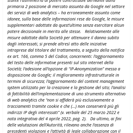
stante l’asimmetria di potere contrattuale derivante dalla
primaria 2 posizione di mercato assunta da Google nel settore
dei servizi di web analytics – ha erroneamente assunto come
idonee, sulla base delle informazioni rese da Google, le misure
supplementari adottate da quest’ultima senza esercitare alcun
potere decisionale in merito alle stesse.
Relativamente alle
misure adottate dalla Società per attenuare il danno subito
dagli interessati, si prende altresì atto delle iniziative
intraprese dal titolare del trattamento, a seguito della notifica
ex art. 166, comma 5 del Codice, concernenti: l’aggiornamento
del testo delle informative presenti sul
sito internet della
Società; l’adesione all’opzione di “IP-Anonymization” messa a
disposizione da Google; il miglioramento infrastrutturale in
termini di sicurezza; l’aggiornamento del content management
system utilizzato per la creazione e la gestione del sito; l’analisi
di fattibilità dell’implementazione di uno strumento alternativo
di web analytics che “non si affiderà più esclusivamente a
tracciamenti tramite cookie e che (…) non conserverà più gli
indirizzi IP degli i
nteressati” (v. verbale del 25 marzo 2022 e
nota integrativa del 4 aprile 2022, pag. 2).
Da ultimo, ai fini
delle valutazioni dell’Autorità, rilevano anche l’assenza di
precedenti violazioni e l’attività di leale collaborazione con il