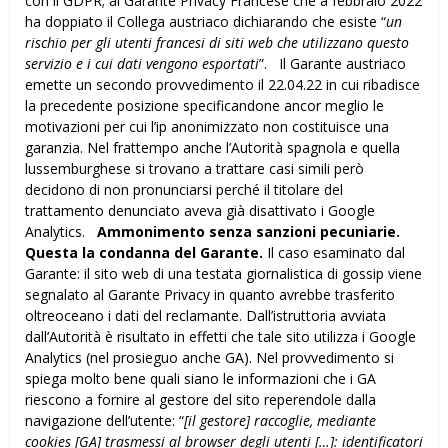
con il GDPR; al Garante Privacy Francese che a febbraio 2022
ha doppiato il Collega austriaco dichiarando che esiste “
un
rischio per gli utenti francesi di siti web che utilizzano questo
servizio e i cui dati vengono esportati
”. Il Garante austriaco
emette un secondo provvedimento il 22.04.22 in cui ribadisce
la precedente posizione specificandone ancor meglio le
motivazioni per cui l’ip anonimizzato non costituisce una
garanzia. Nel frattempo anche l’Autorità spagnola e quella
lussemburghese si trovano a trattare casi simili però
decidono di non pronunciarsi perché il titolare del
trattamento denunciato aveva già disattivato i Google
Analytics.
Ammonimento senza sanzioni pecuniarie.
Questa la condanna del Garante.
Il caso esaminato dal
Garante: il sito web di una testata giornalistica di gossip viene
segnalato al Garante Privacy in quanto avrebbe trasferito
oltreoceano i dati del reclamante. Dall’istruttoria avviata
dall’Autorità è risultato in effetti che tale sito utilizza i Google
Analytics (nel prosieguo anche GA). Nel provvedimento si
spiega molto bene quali siano le informazioni che i GA
riescono a fornire al gestore del sito reperendole dalla
navigazione dell’utente: “
[il gestore] raccoglie, mediante
cookies [GA] trasmessi al browser degli utenti […]: identificatori