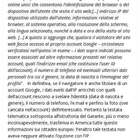
online unici che consentono l’identificazione del browser o del
dispositivo dell’utente che visita il sito web;[…] indirizzo IP del
dispositivo utilizzato dall’utente; informazioni relative al
browser, al sistema operativo, alla risoluzione dello schermo,
alla lingua selezionata, nonché a data e ora della visita al sito
web.
[…] A questo si aggiunga che, qualora il visitatore del sito
web faccia accesso al proprio account Google – circostanza
verificatasi nell’ipotesi in esame – i dati sopra indicati possono
essere associati ad altre informazioni presenti nel relativo
account, quali l’indirizzo email (che costituisce l’user ID
dell’account), il numero di telefono ed eventuali ulteriori dati
personali tra cui il genere, la data di nascita o l’immagine del
profilo
”. In definitiva, se il navigatore è anche titolare di un
account Google, i dati evinti dall’IP arricchiti con quelli
dell’account riescono a svelare l’identità (data di nascita e
genere), il numero di telefono, l’e.mail e perfino la foto (ove
caricata nell’account) dell’interessato. Pertanto la testata
telematica sottoposta all’istruttoria del Garante, più o meno
inconsapevolmente, trasferiva in America tutte queste
informazioni sui cittadini europei. Peraltro tale testata non
aveva neppure attivato l’opzione con l’IP