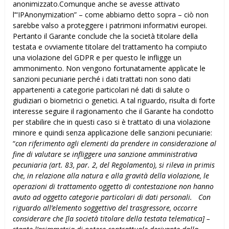
anonimizzato.Comunque anche se avesse attivato
l’“IPAnonymization” – come abbiamo detto sopra – ciò non
sarebbe valso a proteggere i patrimoni informativi europei.
Pertanto il Garante conclude che la società titolare della
testata e ovviamente titolare del trattamento ha compiuto
una violazione del GDPR e per questo le infligge un
ammonimento. Non vengono fortunatamente applicate le
sanzioni pecuniarie perché i dati trattati non sono dati
appartenenti a categorie particolari né dati di salute o
giudiziari o biometrici o genetici. A tal riguardo, risulta di forte
interesse seguire il ragionamento che il Garante ha condotto
per stabilire che in questi caso si è trattato di una violazione
minore e quindi senza applicazione delle sanzioni pecuniarie:
“
con riferimento agli elementi da prendere in considerazione al
fine di valutare se infliggere una sanzione amministrativa
pecuniaria (art. 83, par. 2, del Regolamento), si rileva in primis
che, in relazione alla natura e alla gravità della violazione, le
operazioni di trattamento oggetto di contestazione non hanno
avuto ad oggetto categorie particolari di dati personali.
Con
riguardo all’elemento soggettivo del trasgressore, occorre
considerare che [la società titolare della testata telematica] –