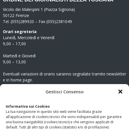
Vicolo dei Malespini 1 (Piazza Signoria)
50122 Firenze
Tel. (055)289920 – Fax (055)2381049
Orari segreteria
Lunedì, Mercoledì e Venerdì
9,00 – 17,00
Martedì e Giovedì
9,00 – 13,00
Eventuali variazioni di orario saranno segnalate tramite newsletter
e in home page.
CONTATTI
Gestisci Consenso
Clicca qui
per accedere all’area contatti del sito.
Informativa sui Cookies
La tua navigazione in questo sito web viene facilitata grazie
www.odg.toscana.it – testata registrata presso il Tribunale di
all’applicazione di cookies tecnici che sono indispensabili per garantire
Firenze al nr. 5208 dell’ 08.10.2002. Direttore responsabile:
una buona navigabilità (cookies tecnici) e che vengono applicati di
Giampaolo Marchini – C.F. 80005790482
default. Tutti gli altri tipi di cookies (statistici e/o di profilazione)