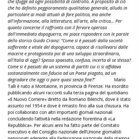
che sfugge ad ogni possibilità di controllo. A proposito di ciò
che ho definito peggioramento qualitativo generale, alludo in
particolare ai modi attuali di fare politica, ma anche
all'informazione, alla letteratura, all'arte, alla critica… Per
quanto concerne il raffronto con il fervore operoso
dell'immediato dopoguerra, mi piace rispondere con le parole
dello storico Guido Crainz: “Come si è passati dalla società
sofferente e vitale del dopoguerra, capace di risollevarsi dalle
macerie e protagonista poi di uno sviluppo straordinario,
all'Italia di oggi? Spesso spaesata, confusa, incerta di se stessa?
Come si è passati da un sistema di partiti cui ci si affidava
sostanzialmente con fiducia ad un Paese piagato, ad un
degradare che oggi ci pare quasi senza fine?
” Mario
Talli è nato a Montaione, in provincia di Firenze. Ha esordito
pubblicando alcuni racconti sulla terza pagina del quotidiano
«Il Nuovo Corriere» diretto da Romano Bilenchi, dove è stato
assunto nel 1954 e dove è rimasto fino alla sua chiusura. Ha
poi collaborato con altri importanti giornali nazionali
concludendo l’attività nella redazione fiorentina di «La
Repubblica». Per alcuni anni ha fatto parte del Comitato
esecutivo e del Consiglio nazionale dell’Unione giornalisti
pensionati aderente alla Federazione nazionale della stampa.