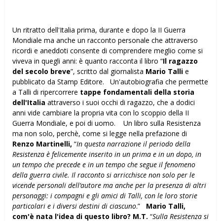
Un ritratto dell'Italia prima, durante e dopo la II Guerra
Mondiale ma anche un racconto personale che attraverso
ricordi e aneddoti consente di comprendere meglio come si
viveva in quegli anni: è quanto racconta il libro “
Il ragazzo
del secolo breve
”, scritto dal giornalista
Mario Talli
e
pubblicato da Stamp Editore. Un'autobiografia che permette
a Talli di ripercorrere
tappe fondamentali della storia
dell'Italia
attraverso i suoi occhi di ragazzo, che a dodici
anni vide cambiare la propria vita con lo scoppio della II
Guerra Mondiale, e poi di uomo. Un libro sulla Resistenza
ma non solo, perchè, come si legge nella prefazione di
Renzo Martinelli,
“
In questa narrazione il periodo della
Resistenza è felicemente inserito in un prima e in un dopo, in
un tempo che precede e in un tempo che segue il fenomeno
della guerra civile. Il racconto si arricchisce non solo per le
vicende personali dell’autore ma anche per la presenza di altri
personaggi: i compagni e gli amici di Talli, con le loro storie
particolari e i diversi destini di ciascuno
.”
Mario Talli,
com'è nata l'idea di questo libro?
M.T.
“
Sulla Resistenza si