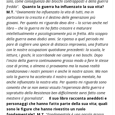
solo, come conseguenza dei blocchi contrapposti e della guerra
fredda"
.
Quanto la guerra ha influenzato la sua vita?
M.T.
“
Ovviamente ha influenzato la vita di tutti, ma in
particolare la crescita e il destino delle generazioni più
giovani. Per quanto mi riguarda devo dire – lo scrivo anche nel
libro – che la guerra mi ha fatto crescere e maturare
intellettualmente e psicologicamente più in fretta. Allo scoppio
della guerra avevo dodici anni. Se ripenso a quel periodo mi
pare di cogliere una specie di distacco improvviso, una frattura
con le nostre occupazioni quotidiane precedenti: la scuola, le
letture, i giochi, le scorribande nei campi e nei boschi. Dopo
l'inizio della guerra continuavamo grosso modo a fare le stesse
cose di prima, o almeno ci provavamo ma la nuova realtà
condizionava i nostri pensieri e anche le nostre azioni. Ma non
solo la guerra ha accelerato il nostro sviluppo mentale, ha
anche influenzato la nostra vita. Per quanto mi riguarda sono
convinto che se non avessi vissuto l'esperienza della guerra e
sopratutto della Resistenza ben difficilmente avrei fatto come
mestiere il giornalista
”.
Il suo libro racconta aneddoti e
personaggi che hanno fatto parte della sua vita; quali
sono le figure che hanno rivestito un ruolo
fondamentale?
M.T.
“
Fondamentale è una parola grossa,