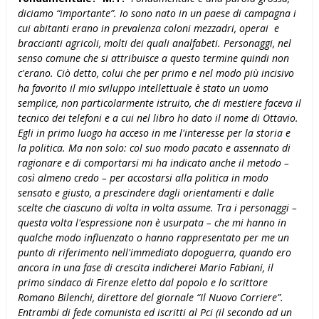
diciamo “importante”. Io sono nato in un paese di campagna i
cui abitanti erano in prevalenza coloni mezzadri, operai e
braccianti agricoli, molti dei quali analfabeti. Personaggi, nel
senso comune che si attribuisce a questo termine quindi non
c'erano. Ciò detto, colui che per primo e nel modo più incisivo
ha favorito il mio sviluppo intellettuale è stato un uomo
semplice, non particolarmente istruito, che di mestiere faceva il
tecnico dei telefoni e a cui nel libro ho dato il nome di Ottavio.
Egli in primo luogo ha acceso in me l'interesse per la storia e
la politica. Ma non solo: col suo modo pacato e assennato di
ragionare e di comportarsi mi ha indicato anche il metodo –
così almeno credo – per accostarsi alla politica in modo
sensato e giusto, a prescindere dagli orientamenti e dalle
scelte che ciascuno di volta in volta assume.
Tra i personaggi –
questa volta l'espressione non è usurpata – che mi hanno in
qualche modo influenzato o hanno rappresentato per me un
punto di riferimento nell'immediato dopoguerra, quando ero
ancora in una fase di crescita indicherei Mario Fabiani, il
primo sindaco di Firenze eletto dal popolo e lo scrittore
Romano Bilenchi, direttore del giornale “Il Nuovo Corriere”.
Entrambi di fede comunista ed iscritti al Pci (il secondo ad un