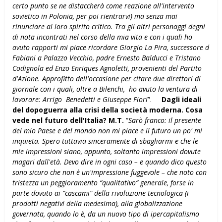
certo punto se ne distaccherà come reazione all'intervento
sovietico in Polonia, per poi rientrarvi) ma senza mai
rinunciare al loro spirito critico. Tra gli altri personaggi degni
di nota incontrati nel corso della mia vita e con i quali ho
avuto rapporti mi piace ricordare Giorgio La Pira, successore d
Fabiani a Palazzo Vecchio, padre Ernesto Balducci e Tristano
Codignola ed Enzo Enriques Agnoletti, provenienti del Partito
d'Azione. Approfitto dell'occasione per citare due direttori di
giornale con i quali, oltre a Bilenchi, ho avuto la ventura di
lavorare: Arrigo Benedetti e Giuseppe Fiori
”.
Dagli ideali
del dopoguerra alla crisi della società moderna. Cosa
vede nel futuro dell'Italia?
M.T.
“
Sarò franco: il presente
del mio Paese e del mondo non mi piace e il futuro un po' mi
inquieta. Spero tuttavia sinceramente di sbagliarmi e che le
mie impressioni siano, appunto, soltanto impressioni dovute
magari dall'età. Devo dire in ogni caso – e quando dico questo
sono sicuro che non è un'impressione fuggevole – che noto con
tristezza un peggioramento “qualitativo” generale, forse in
parte dovuto ai “cascami” della rivoluzione tecnologica (i
prodotti negativi della medesima), alla globalizzazione
governata, quando lo è, da un nuovo tipo di ipercapitalismo