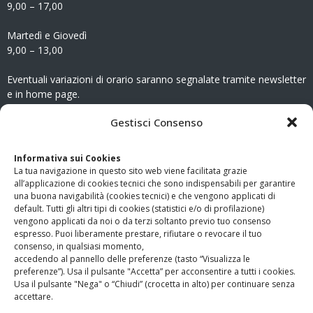
9,00 – 17,00
Martedì e Giovedì
9,00 – 13,00
Eventuali variazioni di orario saranno segnalate tramite newsletter
e in home page.
CONTATTI
Gestisci Consenso
Clicca qui
per accedere all’area contatti del sito.
Informativa sui Cookies
La tua navigazione in questo sito web viene facilitata grazie
www.odg.toscana.it – testata registrata presso il Tribunale di
all’applicazione di cookies tecnici che sono indispensabili per garantire
Firenze al nr. 5208 dell’ 08.10.2002. Direttore responsabile:
una buona navigabilità (cookies tecnici) e che vengono applicati di
Giampaolo Marchini – C.F. 80005790482
default. Tutti gli altri tipi di cookies (statistici e/o di profilazione)
vengono applicati da noi o da terzi soltanto previo tuo consenso
espresso. Puoi liberamente prestare, rifiutare o revocare il tuo
LINK UTILI
consenso, in qualsiasi momento,
accedendo al pannello delle preferenze (tasto “Visualizza le
PagoPA
preferenze”). Usa il pulsante "Accetta” per acconsentire a tutti i cookies.
Usa il pulsante "Nega" o “Chiudi” (crocetta in alto) per continuare senza
accettare.
Privacy Policy