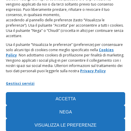
vengono applicati da noi o da terzi soltanto previo tuo consenso
espresso. Puoi liberamente prestare, rifiutare o revocare il tuo
LINK UTILI
consenso, in qualsiasi momento,
accedendo al pannello delle preferenze (tasto “Visualizza le
PagoPA
preferenze”). Usa il pulsante "Accetta” per acconsentire a tutti i cookies.
Usa il pulsante "Nega" o “Chiudi” (crocetta in alto) per continuare senza
accettare.
Privacy Policy
Usa il pulsante “Visualizza le preferenze” (preferenze) per consensuare
solo alcuni tipi di cookies come meglio specificato nella
Cookies
Regolamento categorie particolari di dati personali e dati
Policy
Non adottiamo cookies di profilazione per finalità di marketing.
giudiziari
Vengono applicati i social plug-in per consentire il collegamento con i
nostri spazi sui social media. Ulteriori informazioni sul trattamento dei
tuoi dati personali puoi leggerle sulla nostra
Privacy Policy
Amministrazione Trasparente
Gestisci servizi
Piattaforma Whistleblowing
ACCETTA
Cookie Policy (UE)
NEGA
VISUALIZZA LE PREFERENZE