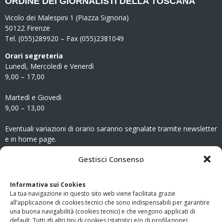
ORDINE DEI GIORNALISTI DELLA TOSCANA
Vicolo dei Malespini 1 (Piazza Signoria)
50122 Firenze
Tel. (055)289920 – Fax (055)2381049
Orari segreteria
Lunedì, Mercoledì e Venerdì
9,00 – 17,00
Martedì e Giovedì
9,00 – 13,00
Eventuali variazioni di orario saranno segnalate tramite newsletter
e in home page.
CONTATTI
Gestisci Consenso
Clicca qui
per accedere all’area contatti del sito.
Informativa sui Cookies
La tua navigazione in questo sito web viene facilitata grazie
www.odg.toscana.it – testata registrata presso il Tribunale di
all’applicazione di cookies tecnici che sono indispensabili per garantire
Firenze al nr. 5208 dell’ 08.10.2002. Direttore responsabile:
una buona navigabilità (cookies tecnici) e che vengono applicati di
Giampaolo Marchini – C.F. 80005790482
default. Tutti gli altri tipi di cookies (statistici e/o di profilazione)