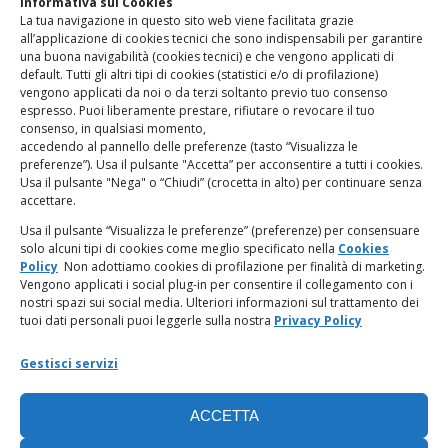
Informativa sui Cookies
La tua navigazione in questo sito web viene facilitata grazie
www.odg.toscana.it – testata registrata presso il Tribunale di
all’applicazione di cookies tecnici che sono indispensabili per garantire
Firenze al nr. 5208 dell’ 08.10.2002. Direttore responsabile:
una buona navigabilità (cookies tecnici) e che vengono applicati di
Giampaolo Marchini – C.F. 80005790482
default. Tutti gli altri tipi di cookies (statistici e/o di profilazione)
vengono applicati da noi o da terzi soltanto previo tuo consenso
espresso. Puoi liberamente prestare, rifiutare o revocare il tuo
LINK UTILI
consenso, in qualsiasi momento,
accedendo al pannello delle preferenze (tasto “Visualizza le
PagoPA
preferenze”). Usa il pulsante "Accetta” per acconsentire a tutti i cookies.
Usa il pulsante "Nega" o “Chiudi” (crocetta in alto) per continuare senza
accettare.
Privacy Policy
Usa il pulsante “Visualizza le preferenze” (preferenze) per consensuare
solo alcuni tipi di cookies come meglio specificato nella
Cookies
Regolamento categorie particolari di dati personali e dati
Policy
Non adottiamo cookies di profilazione per finalità di marketing.
giudiziari
Vengono applicati i social plug-in per consentire il collegamento con i
nostri spazi sui social media. Ulteriori informazioni sul trattamento dei
tuoi dati personali puoi leggerle sulla nostra
Privacy Policy
Amministrazione Trasparente
Gestisci servizi
Piattaforma Whistleblowing
ACCETTA
Cookie Policy (UE)