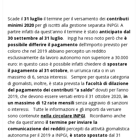
Scade il
31 luglio
il termine per il versamento dei
contributi
minimi 2020
per gli iscritti alla gestione separata INPGI. A
partire infatti da quest'anno il termine è stato
anticipato dal
30 settembre al 31 luglio
. Inpgi ha reso noto però che
è
possibile differire il pagamento
dell'importo previsto per
coloro che nel 2019 abbiano percepito un reddito
esclusivamente da lavoro autonomo non superiore a 30.000
euro: in questo caso è possibile infatti chiedere di
spostare
il pagamento al 31 ottobre
, in un'unica rata o in un
massimo di 6, senza interessi. Sempre per questa categoria
di giornalisti, inoltre, è stata prevista la
facoltà di dilazione
del pagamento dei contributi “a saldo”
dovuti per l’anno
2019, che devono essere versati entro il 31 ottobre 2020,
in
un massimo di 12 rate mensili
senza aggravio di sanzioni
o interessi. Tutte le informazioni e gli importi da versare
sono contenute
nella circolare INPGI
. Ricordiamo anche
che da quest'anno
il termine per inviare la
comunicazione dei redditi
percepiti da attività giornalistica
autonoma per il 2019 a INPGI,
è stato spostato
dal 31