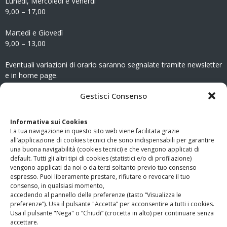
Lunedì, Mercoledì e Venerdì
9,00 – 17,00
Martedì e Giovedì
9,00 – 13,00
Eventuali variazioni di orario saranno segnalate tramite newsletter
e in home page.
CONTATTI
Gestisci Consenso
Clicca qui
per accedere all’area contatti del sito.
Informativa sui Cookies
La tua navigazione in questo sito web viene facilitata grazie
www.odg.toscana.it – testata registrata presso il Tribunale di
all’applicazione di cookies tecnici che sono indispensabili per garantire
Firenze al nr. 5208 dell’ 08.10.2002. Direttore responsabile:
una buona navigabilità (cookies tecnici) e che vengono applicati di
Giampaolo Marchini – C.F. 80005790482
default. Tutti gli altri tipi di cookies (statistici e/o di profilazione)
vengono applicati da noi o da terzi soltanto previo tuo consenso
espresso. Puoi liberamente prestare, rifiutare o revocare il tuo
LINK UTILI
consenso, in qualsiasi momento,
accedendo al pannello delle preferenze (tasto “Visualizza le
PagoPA
preferenze”). Usa il pulsante "Accetta” per acconsentire a tutti i cookies.
Usa il pulsante "Nega" o “Chiudi” (crocetta in alto) per continuare senza
accettare.
Privacy Policy