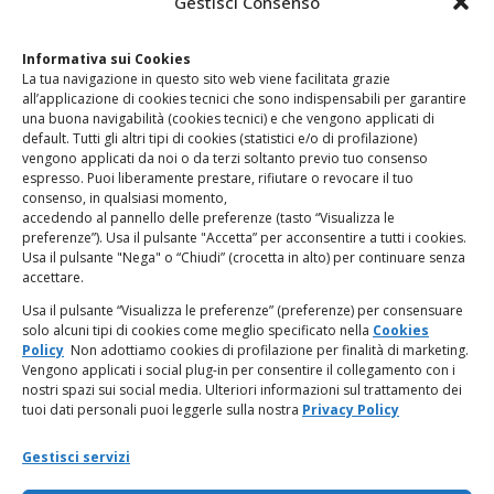
Gestisci Consenso
Clicca qui
per accedere all’area contatti del sito.
Informativa sui Cookies
La tua navigazione in questo sito web viene facilitata grazie
www.odg.toscana.it – testata registrata presso il Tribunale di
all’applicazione di cookies tecnici che sono indispensabili per garantire
Firenze al nr. 5208 dell’ 08.10.2002. Direttore responsabile:
una buona navigabilità (cookies tecnici) e che vengono applicati di
Giampaolo Marchini – C.F. 80005790482
default. Tutti gli altri tipi di cookies (statistici e/o di profilazione)
vengono applicati da noi o da terzi soltanto previo tuo consenso
espresso. Puoi liberamente prestare, rifiutare o revocare il tuo
LINK UTILI
consenso, in qualsiasi momento,
accedendo al pannello delle preferenze (tasto “Visualizza le
PagoPA
preferenze”). Usa il pulsante "Accetta” per acconsentire a tutti i cookies.
Usa il pulsante "Nega" o “Chiudi” (crocetta in alto) per continuare senza
accettare.
Privacy Policy
Usa il pulsante “Visualizza le preferenze” (preferenze) per consensuare
solo alcuni tipi di cookies come meglio specificato nella
Cookies
Regolamento categorie particolari di dati personali e dati
Policy
Non adottiamo cookies di profilazione per finalità di marketing.
giudiziari
Vengono applicati i social plug-in per consentire il collegamento con i
nostri spazi sui social media. Ulteriori informazioni sul trattamento dei
tuoi dati personali puoi leggerle sulla nostra
Privacy Policy
Amministrazione Trasparente
Gestisci servizi
Piattaforma Whistleblowing