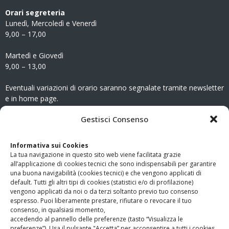
Orari segreteria
Lunedì, Mercoledì e Venerdì
9,00 – 17,00
Martedì e Giovedì
9,00 – 13,00
Eventuali variazioni di orario saranno segnalate tramite newsletter
e in home page.
CONTATTI
Gestisci Consenso
Clicca qui
per accedere all’area contatti del sito.
Informativa sui Cookies
La tua navigazione in questo sito web viene facilitata grazie
www.odg.toscana.it – testata registrata presso il Tribunale di
all’applicazione di cookies tecnici che sono indispensabili per garantire
Firenze al nr. 5208 dell’ 08.10.2002. Direttore responsabile:
una buona navigabilità (cookies tecnici) e che vengono applicati di
Giampaolo Marchini – C.F. 80005790482
default. Tutti gli altri tipi di cookies (statistici e/o di profilazione)
vengono applicati da noi o da terzi soltanto previo tuo consenso
espresso. Puoi liberamente prestare, rifiutare o revocare il tuo
LINK UTILI
consenso, in qualsiasi momento,
accedendo al pannello delle preferenze (tasto “Visualizza le
PagoPA
preferenze”). Usa il pulsante "Accetta” per acconsentire a tutti i cookies.