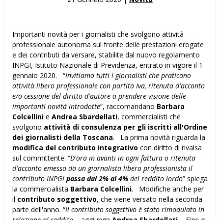
Importanti novità per i giornalisti che svolgono attività
professionale autonoma sul fronte delle prestazioni erogate
e dei contributi da versare, stabilite dal nuovo regolamento
INPGI, Istituto Nazionale di Previdenza, entrato in vigore il 1
gennaio 2020. “
Invitiamo tutti i giornalisti che praticano
attività libero professionale con partita Iva, ritenuta d'acconto
e/o cessione del diritto d'autore a prendere visione delle
importanti novità introdotte
”, raccomandano
Barbara
Colcellini
e
Andrea Sbardellati
, commercialisti che
svolgono
attività di consulenza per gli iscritti all'Ordine
dei giornalisti della Toscana
. La prima novità riguarda la
modifica del contributo integrativo
con diritto di rivalsa
sul committente. “
D'ora in avanti in ogni fattura o ritenuta
d'acconto emessa da un giornalista libero professionista il
contributo INPGI
passa dal 2% al 4%
del reddito lordo
” spiega
la commercialista
Barbara Colcellini
. Modifiche anche per
il
contributo soggettivo
, che viene versato nella seconda
parte dell'anno. “
Il contributo soggettivo è stato rimodulato in
relazione al reddito
– aggiunge
Andrea Sbardellati
–
Fino a