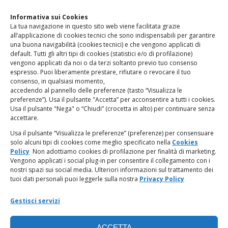
Clicca qui
per accedere all’area contatti del sito.
Informativa sui Cookies
La tua navigazione in questo sito web viene facilitata grazie
www.odg.toscana.it – testata registrata presso il Tribunale di
all’applicazione di cookies tecnici che sono indispensabili per garantire
Firenze al nr. 5208 dell’ 08.10.2002. Direttore responsabile:
una buona navigabilità (cookies tecnici) e che vengono applicati di
Giampaolo Marchini – C.F. 80005790482
default. Tutti gli altri tipi di cookies (statistici e/o di profilazione)
vengono applicati da noi o da terzi soltanto previo tuo consenso
espresso. Puoi liberamente prestare, rifiutare o revocare il tuo
LINK UTILI
consenso, in qualsiasi momento,
accedendo al pannello delle preferenze (tasto “Visualizza le
PagoPA
preferenze”). Usa il pulsante "Accetta” per acconsentire a tutti i cookies.
Usa il pulsante "Nega" o “Chiudi” (crocetta in alto) per continuare senza
accettare.
Privacy Policy
Usa il pulsante “Visualizza le preferenze” (preferenze) per consensuare
solo alcuni tipi di cookies come meglio specificato nella
Cookies
Regolamento categorie particolari di dati personali e dati
Policy
Non adottiamo cookies di profilazione per finalità di marketing.
giudiziari
Vengono applicati i social plug-in per consentire il collegamento con i
nostri spazi sui social media. Ulteriori informazioni sul trattamento dei
tuoi dati personali puoi leggerle sulla nostra
Privacy Policy
Amministrazione Trasparente
Gestisci servizi
Piattaforma Whistleblowing
ACCETTA