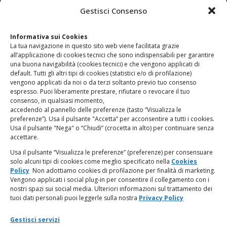
CONTATTI
Gestisci Consenso
Clicca qui
per accedere all’area contatti del sito.
Informativa sui Cookies
La tua navigazione in questo sito web viene facilitata grazie
www.odg.toscana.it – testata registrata presso il Tribunale di
all’applicazione di cookies tecnici che sono indispensabili per garantire
Firenze al nr. 5208 dell’ 08.10.2002. Direttore responsabile:
una buona navigabilità (cookies tecnici) e che vengono applicati di
Giampaolo Marchini – C.F. 80005790482
default. Tutti gli altri tipi di cookies (statistici e/o di profilazione)
vengono applicati da noi o da terzi soltanto previo tuo consenso
espresso. Puoi liberamente prestare, rifiutare o revocare il tuo
LINK UTILI
consenso, in qualsiasi momento,
accedendo al pannello delle preferenze (tasto “Visualizza le
PagoPA
preferenze”). Usa il pulsante "Accetta” per acconsentire a tutti i cookies.
Usa il pulsante "Nega" o “Chiudi” (crocetta in alto) per continuare senza
accettare.
Privacy Policy
Usa il pulsante “Visualizza le preferenze” (preferenze) per consensuare
solo alcuni tipi di cookies come meglio specificato nella
Cookies
Regolamento categorie particolari di dati personali e dati
Policy
Non adottiamo cookies di profilazione per finalità di marketing.
giudiziari
Vengono applicati i social plug-in per consentire il collegamento con i
nostri spazi sui social media. Ulteriori informazioni sul trattamento dei
tuoi dati personali puoi leggerle sulla nostra
Privacy Policy
Amministrazione Trasparente
Gestisci servizi