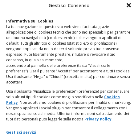
CONTATTI
Gestisci Consenso
Clicca qui
per accedere all’area contatti del sito.
Informativa sui Cookies
La tua navigazione in questo sito web viene facilitata grazie
www.odg.toscana.it – testata registrata presso il Tribunale di
all’applicazione di cookies tecnici che sono indispensabili per garantire
Firenze al nr. 5208 dell’ 08.10.2002. Direttore responsabile:
una buona navigabilità (cookies tecnici) e che vengono applicati di
Giampaolo Marchini – C.F. 80005790482
default. Tutti gli altri tipi di cookies (statistici e/o di profilazione)
vengono applicati da noi o da terzi soltanto previo tuo consenso
espresso. Puoi liberamente prestare, rifiutare o revocare il tuo
LINK UTILI
consenso, in qualsiasi momento,
accedendo al pannello delle preferenze (tasto “Visualizza le
PagoPA
preferenze”). Usa il pulsante "Accetta” per acconsentire a tutti i cookies.
Usa il pulsante "Nega" o “Chiudi” (crocetta in alto) per continuare senza
accettare.
Privacy Policy
Usa il pulsante “Visualizza le preferenze” (preferenze) per consensuare
solo alcuni tipi di cookies come meglio specificato nella
Cookies
Regolamento categorie particolari di dati personali e dati
Policy
Non adottiamo cookies di profilazione per finalità di marketing.
giudiziari
Vengono applicati i social plug-in per consentire il collegamento con i
nostri spazi sui social media. Ulteriori informazioni sul trattamento dei
tuoi dati personali puoi leggerle sulla nostra
Privacy Policy
Amministrazione Trasparente
Gestisci servizi