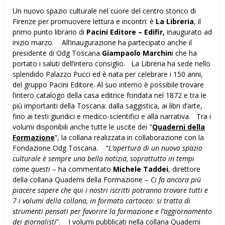
Un nuovo spazio culturale nel cuore del centro storico di
Firenze per promuovere lettura e incontri: è
La Libreria
, il
primo punto librario di
Pacini Editore – Edifir,
inaugurato ad
inizio marzo. All’inaugurazione ha partecipato anche il
presidente di Odg Toscana
Giampaolo Marchin
i che ha
portato i saluti dell’intero consiglio. La Libreria ha sede nello
splendido Palazzo Pucci ed è nata per celebrare i 150 anni,
del gruppo Pacini Editore. Al suo interno è possibile trovare
l’intero catalogo della casa editrice fondata nel 1872 e tra le
più importanti della Toscana: dalla saggistica, ai libri d’arte,
fino ai testi giuridici e medico-scientifici e alla narrativa. Tra i
volumi disponibili anche tutte le uscite dei "
Quaderni della
Formazione
”, la collana realizzata in collaborazione con la
Fondazione Odg Toscana. “
L’apertura di un nuovo spazio
culturale è sempre una bella notizia, soprattutto in tempi
come questi
– ha commentato
Michele Taddei
, direttore
della collana Quaderni della Formazione –
Ci fa ancora più
piacere sapere che qui i nostri iscritti potranno trovare tutti e
7 i volumi della collana, in formato cartaceo: si tratta di
strumenti pensati per favorire la formazione e l’aggiornamento
dei giornalisti
”. I volumi pubblicati nella collana Quaderni