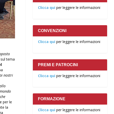
Clicca qui
per leggere le informazioni
CONVENZIONI
Clicca qui
per leggere le informazioni
opposto
 sul tema
l
PREMI E PATROCINI
pa
ai nostri
Clicca qui
per leggere le informazioni
allo
n mondo
nche
FORMAZIONE
e per le
nte la
Clicca qui
per leggere le informazioni
za