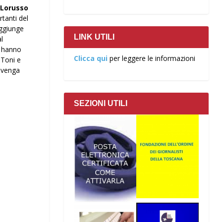
 Lorusso
tanti del
aggiunge
LINK UTILI
l
a hanno
Clicca qui
per leggere le informazioni
 Toni e
e venga
SEZIONI UTILI