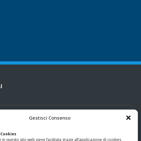
I
cy
Gestisci Consenso
categorie particolari di dati personali e dati giudiziari
 Cookies
 in questo sito web viene facilitata grazie all’applicazione di cookies