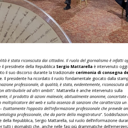
ità è stata riconsciuta dai cittadini. Il ruolo del giornalismo è infatti 
e il presidnete della Repubblica
Sergio Mattarella
è intervenuto oggi
uto il suo discorso durante la tradizionale
cerimonia di consegna de
 Il presidente ha ricordato il ruolo fondamentale giocato dalla stam
mazione professionale, di qualità, è stata, evidentemente, riconosciuta d
on attribuibile ad altri ambit
i". Mattarella è anche intervenuto sulla
nte, il prodotto di azioni malevole, abitualmente anonime, concertate 
o moltiplicatore del web e sulla assenza di sanzioni che caratterizza u
 –
Esattamente l’opposto dell’informazione professionale che prevede a
eontologia professionale, che da parte della magistratura
”. Soddisfazion
e della Repubblica, Sergio Mattarella, sul ruolo dell’informazione dura
utti i giornalisti che, anche nelle fasi più drammatiche dell’emergen