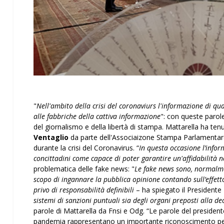
"
Nell'ambito della crisi del coronaviurs l'informazione di qual
alle fabbriche della cattiva informazione
": con queste parol
del giornalismo e della libertà di stampa. Mattarella ha ten
Ventaglio
da parte dell'Associaizone Stampa Parlamentare.
durante la crisi del Coronavirus. “
In questa occasione l’infor
concittadini come capace di poter garantire un'affidabilità n
problematica delle fake news: "
Le fake news sono, normalme
scopo di ingannare la pubblica opinione contando sull’effett
privo di responsabilità definibili
– ha spiegato il Presidente
sistemi di sanzioni puntuali sia degli organi preposti alla d
parole di Mattarella da Fnsi e Odg. “Le parole del president
pandemia rappresentano un importante riconoscimento per t