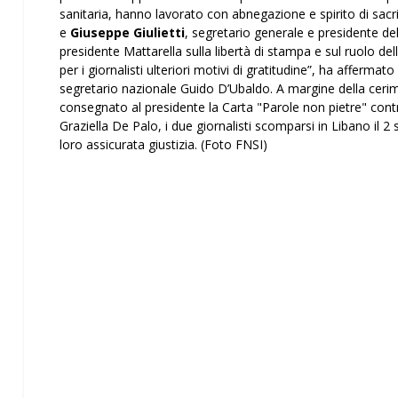
sanitaria, hanno lavorato con abnegazione e spirito di sacri
e
Giuseppe Giulietti
, segretario generale e presidente de
presidente Mattarella sulla libertà di stampa e sul ruolo de
per i giornalisti ulteriori motivi di gratitudine”, ha affermat
segretario nazionale Guido D’Ubaldo. A margine della cerim
consegnato al presidente la Carta "Parole non pietre" contro i
Graziella De Palo, i due giornalisti scomparsi in Libano il 
loro assicurata giustizia. (Foto FNSI)