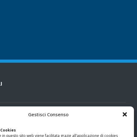
I
cy
Gestisci Consenso
categorie particolari di dati personali e dati giudiziari
 Cookies
 in questo sito web viene facilitata grazie all’applicazione di cookies