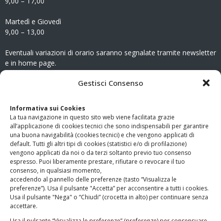
9,00 – 17,00
Martedì e Giovedì
9,00 – 13,00
Eventuali variazioni di orario saranno segnalate tramite newsletter
e in home page.
CONTATTI
Gestisci Consenso
Clicca qui
per accedere all’area contatti del sito.
Informativa sui Cookies
La tua navigazione in questo sito web viene facilitata grazie
www.odg.toscana.it – testata registrata presso il Tribunale di
all’applicazione di cookies tecnici che sono indispensabili per garantire
Firenze al nr. 5208 dell’ 08.10.2002. Direttore responsabile:
una buona navigabilità (cookies tecnici) e che vengono applicati di
Giampaolo Marchini – C.F. 80005790482
default. Tutti gli altri tipi di cookies (statistici e/o di profilazione)
vengono applicati da noi o da terzi soltanto previo tuo consenso
espresso. Puoi liberamente prestare, rifiutare o revocare il tuo
LINK UTILI
consenso, in qualsiasi momento,
accedendo al pannello delle preferenze (tasto “Visualizza le
PagoPA
preferenze”). Usa il pulsante "Accetta” per acconsentire a tutti i cookies.
Usa il pulsante "Nega" o “Chiudi” (crocetta in alto) per continuare senza
accettare.
Privacy Policy
Usa il pulsante “Visualizza le preferenze” (preferenze) per consensuare