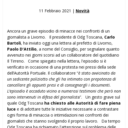
11 Febbraio 2021 |
Novità
Ancora un grave episodio di minacce nei confronti di un
giornalista a Livorno. Il presidente di Odg Toscana,
Carlo
Bartoli
, ha inviato oggi una lettera al prefetto di Livorno,
Paolo D'Attilio
, a nome del Consiglio, per segnalare quanto
avvenuto nei giorni scorsi ad un collaboratore del quotidiano
Il Tirreno. Come spiegato nella lettera, l'episodio si è
verificato in occasione di una protesta nei pressi della sede
dell’Autorità Portuale. Il collaboratore “
è stato avvicinato da
un sedicente poliziotto che gli ha intimato con prepotenza di
cancellare gli appunti presi e di consegnargli i documenti.
L’episodio è accaduto vicino a numerosi testimoni che però non
sono intervenuti in difesa del giornalist
a”. Un gesto grave sul
quale Odg Toscana
ha chiesto alle Autorità di fare piena
luce
e di adottare tutte le iniziative necessarie a contrastare
ogni forma di minaccia o intimidazioni nei confronti dei
giornalisti che stanno svolgendo il proprio lavoro. Da tempo
Odg Toscana ha richiamato l'attenzione sul problema delle