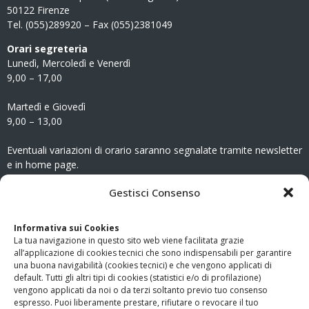
50122 Firenze
Tel. (055)289920 – Fax (055)2381049
Orari segreteria
Lunedì, Mercoledì e Venerdì
9,00 – 17,00
Martedì e Giovedì
9,00 – 13,00
Eventuali variazioni di orario saranno segnalate tramite newsletter
e in home page.
CONTATTI
Gestisci Consenso
Clicca qui
per accedere all’area contatti del sito.
Informativa sui Cookies
La tua navigazione in questo sito web viene facilitata grazie
www.odg.toscana.it – testata registrata presso il Tribunale di
all’applicazione di cookies tecnici che sono indispensabili per garantire
Firenze al nr. 5208 dell’ 08.10.2002. Direttore responsabile:
una buona navigabilità (cookies tecnici) e che vengono applicati di
Giampaolo Marchini – C.F. 80005790482
default. Tutti gli altri tipi di cookies (statistici e/o di profilazione)
vengono applicati da noi o da terzi soltanto previo tuo consenso
espresso. Puoi liberamente prestare, rifiutare o revocare il tuo