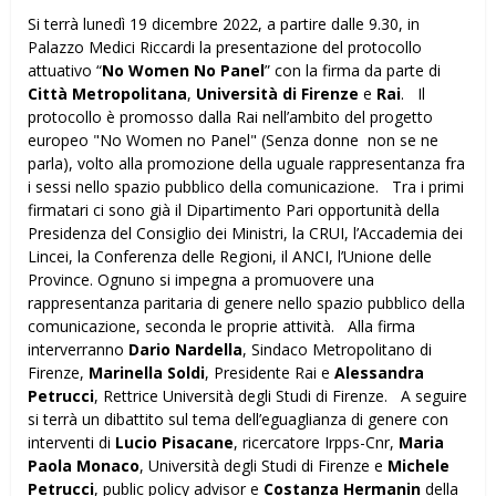
Si terrà lunedì 19 dicembre 2022, a partire dalle 9.30, in
Palazzo Medici Riccardi la presentazione del protocollo
attuativo “
No Women No Panel
” con la firma da parte di
Città Metropolitana
,
Università di Firenze
e
Rai
. Il
protocollo è promosso dalla Rai nell’ambito del progetto
europeo "No Women no Panel" (Senza donne non se ne
parla), volto alla promozione della uguale rappresentanza fra
i sessi nello spazio pubblico della comunicazione. Tra i primi
firmatari ci sono già il Dipartimento Pari opportunità della
Presidenza del Consiglio dei Ministri, la CRUI, l’Accademia dei
Lincei, la Conferenza delle Regioni, il ANCI, l’Unione delle
Province. Ognuno si impegna a promuovere una
rappresentanza paritaria di genere nello spazio pubblico della
comunicazione, seconda le proprie attività. Alla firma
interverranno
Dario Nardella
, Sindaco Metropolitano di
Firenze,
Marinella Soldi
, Presidente Rai e
Alessandra
Petrucci
, Rettrice Università degli Studi di Firenze. A seguire
si terrà un dibattito sul tema dell’eguaglianza di genere con
interventi di
Lucio Pisacane
, ricercatore Irpps-Cnr,
Maria
Paola Monaco
, Università degli Studi di Firenze e
Michele
Petrucci
, public policy advisor e
Costanza Hermanin
della