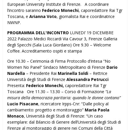
European University Institute di Firenze. A coordinare
l’incontro saranno
Federico Monechi
, caporedattore Rai Tgr
Toscana, e
Arianna Voto
, giornalista Rai e coordinatrice
NWNP.
PROGRAMMA DELL'INCONTRO
LUNEDI’ 19 DICEMBRE
2022 Palazzo Medici Riccardi Via Cavour 3, Firenze Galleria
degli Specchi (Sala Luca Giordano) Ore 9.30 – Welcome
Coffee. Accreditamento ospiti e stampa
Ore 10.30 – Cerimonia di Firma Protocollo d’Intesa “No
Women No Panel” Sindaco Metropolitano di Firenze
Dario
Nardella
– Presidente Rai
Marinella Soldi
– Rettrice
Università degli Studi di Firenze
Alessandra Petrucci
Presenta:
Federico Monechi,
caporedattore Rai Tgr
Toscana Ore 11.30 – 13.30 – Corso di Formazione
“La
misura della democrazia paritaria: quando le donne contano”
Lucio Pisacane
, ricercatore Irpps-Cnr: “Dalle policy al
cambiamento: progetto e monitoraggio”
Maria Paola
Monaco
, Università degli Studi di Firenze: “Un caso
esemplare: dal Bilancio di Genere dell’Università degli Studi di
Firenze al monitoraggio di genere nei Comuni della Città