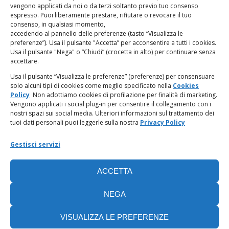
vengono applicati da noi o da terzi soltanto previo tuo consenso
espresso. Puoi liberamente prestare, rifiutare o revocare il tuo
LINK UTILI
consenso, in qualsiasi momento,
accedendo al pannello delle preferenze (tasto “Visualizza le
PagoPA
preferenze”). Usa il pulsante "Accetta” per acconsentire a tutti i cookies.
Usa il pulsante "Nega" o “Chiudi” (crocetta in alto) per continuare senza
accettare.
Privacy Policy
Usa il pulsante “Visualizza le preferenze” (preferenze) per consensuare
solo alcuni tipi di cookies come meglio specificato nella
Cookies
Regolamento categorie particolari di dati personali e dati
Policy
Non adottiamo cookies di profilazione per finalità di marketing.
giudiziari
Vengono applicati i social plug-in per consentire il collegamento con i
nostri spazi sui social media. Ulteriori informazioni sul trattamento dei
tuoi dati personali puoi leggerle sulla nostra
Privacy Policy
Amministrazione Trasparente
Gestisci servizi
Piattaforma Whistleblowing
ACCETTA
Cookie Policy (UE)
NEGA
VISUALIZZA LE PREFERENZE