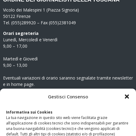
Vicolo dei Malespini 1 (Piazza Signoria)
50122 Firenze
Tel. (055)289920 – Fax (055)2381049
Orari segreteria
Lunedì, Mercoledì e Venerdì
9,00 – 17,00
Martedì e Giovedì
9,00 – 13,00
Eventuali variazioni di orario saranno segnalate tramite newsletter
e in home page.
CONTATTI
Gestisci Consenso
Clicca qui
per accedere all’area contatti del sito.
Informativa sui Cookies
La tua navigazione in questo sito web viene facilitata grazie
www.odg.toscana.it – testata registrata presso il Tribunale di
all’applicazione di cookies tecnici che sono indispensabili per garantire
Firenze al nr. 5208 dell’ 08.10.2002. Direttore responsabile:
una buona navigabilità (cookies tecnici) e che vengono applicati di
Giampaolo Marchini – C.F. 80005790482
default. Tutti gli altri tipi di cookies (statistici e/o di profilazione)