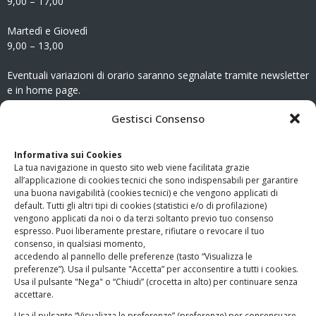
9,00 – 17,00
Martedì e Giovedì
9,00 – 13,00
Eventuali variazioni di orario saranno segnalate tramite newsletter
e in home page.
CONTATTI
Gestisci Consenso
Clicca qui
per accedere all’area contatti del sito.
Informativa sui Cookies
La tua navigazione in questo sito web viene facilitata grazie
www.odg.toscana.it – testata registrata presso il Tribunale di
all’applicazione di cookies tecnici che sono indispensabili per garantire
Firenze al nr. 5208 dell’ 08.10.2002. Direttore responsabile:
una buona navigabilità (cookies tecnici) e che vengono applicati di
Giampaolo Marchini – C.F. 80005790482
default. Tutti gli altri tipi di cookies (statistici e/o di profilazione)
vengono applicati da noi o da terzi soltanto previo tuo consenso
espresso. Puoi liberamente prestare, rifiutare o revocare il tuo
LINK UTILI
consenso, in qualsiasi momento,
accedendo al pannello delle preferenze (tasto “Visualizza le
PagoPA
preferenze”). Usa il pulsante "Accetta” per acconsentire a tutti i cookies.
Usa il pulsante "Nega" o “Chiudi” (crocetta in alto) per continuare senza
accettare.
Privacy Policy
Usa il pulsante “Visualizza le preferenze” (preferenze) per consensuare