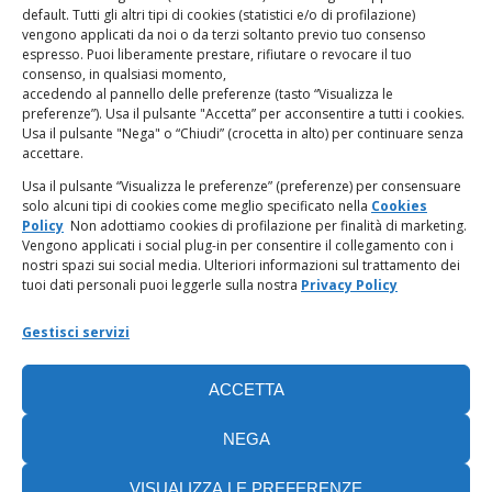
Giampaolo Marchini – C.F. 80005790482
default. Tutti gli altri tipi di cookies (statistici e/o di profilazione)
vengono applicati da noi o da terzi soltanto previo tuo consenso
espresso. Puoi liberamente prestare, rifiutare o revocare il tuo
LINK UTILI
consenso, in qualsiasi momento,
accedendo al pannello delle preferenze (tasto “Visualizza le
PagoPA
preferenze”). Usa il pulsante "Accetta” per acconsentire a tutti i cookies.
Usa il pulsante "Nega" o “Chiudi” (crocetta in alto) per continuare senza
accettare.
Privacy Policy
Usa il pulsante “Visualizza le preferenze” (preferenze) per consensuare
solo alcuni tipi di cookies come meglio specificato nella
Cookies
Regolamento categorie particolari di dati personali e dati
Policy
Non adottiamo cookies di profilazione per finalità di marketing.
giudiziari
Vengono applicati i social plug-in per consentire il collegamento con i
nostri spazi sui social media. Ulteriori informazioni sul trattamento dei
tuoi dati personali puoi leggerle sulla nostra
Privacy Policy
Amministrazione Trasparente
Gestisci servizi
Piattaforma Whistleblowing
ACCETTA
Cookie Policy (UE)
NEGA
VISUALIZZA LE PREFERENZE