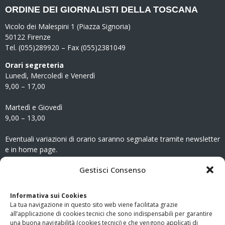
ORDINE DEI GIORNALISTI DELLA TOSCANA
Vicolo dei Malespini 1 (Piazza Signoria)
50122 Firenze
Tel. (055)289920 – Fax (055)2381049
Orari segreteria
Lunedì, Mercoledì e Venerdì
9,00 – 17,00
Martedì e Giovedì
9,00 – 13,00
Eventuali variazioni di orario saranno segnalate tramite newsletter
e in home page.
CONTATTI
Gestisci Consenso
Clicca qui
per accedere all’area contatti del sito.
Informativa sui Cookies
La tua navigazione in questo sito web viene facilitata grazie
www.odg.toscana.it – testata registrata presso il Tribunale di
all’applicazione di cookies tecnici che sono indispensabili per garantire
Firenze al nr. 5208 dell’ 08.10.2002. Direttore responsabile:
una buona navigabilità (cookies tecnici) e che vengono applicati di