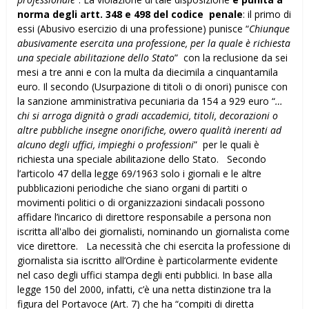
norma degli artt. 348 e 498 del codice penale
: il primo di
essi (Abusivo esercizio di una professione) punisce “
Chiunque
abusivamente esercita una professione, per la quale è richiesta
una speciale abilitazione dello Stato
” con la reclusione da sei
mesi a tre anni e con la multa da diecimila a cinquantamila
euro. Il secondo (Usurpazione di titoli o di onori) punisce con
la sanzione amministrativa pecuniaria da 154 a 929 euro “
…
chi si arroga dignità o gradi accademici, titoli, decorazioni o
altre pubbliche insegne onorifiche, ovvero qualità inerenti ad
alcuno degli uffici, impieghi o professioni
” per le quali è
richiesta una speciale abilitazione dello Stato. Secondo
l’articolo 47 della legge 69/1963 solo i giornali e le altre
pubblicazioni periodiche che siano organi di partiti o
movimenti politici o di organizzazioni sindacali possono
affidare l’incarico di direttore responsabile a persona non
iscritta all'albo dei giornalisti, nominando un giornalista come
vice direttore. La necessità che chi esercita la professione di
giornalista sia iscritto all’Ordine è particolarmente evidente
nel caso degli uffici stampa degli enti pubblici. In base alla
legge 150 del 2000, infatti, c’è una netta distinzione tra la
figura del Portavoce (Art. 7) che ha “compiti di diretta