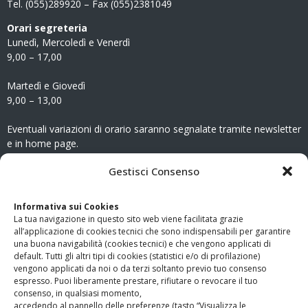
Tel. (055)289920 – Fax (055)2381049
Orari segreteria
Lunedì, Mercoledì e Venerdì
9,00 – 17,00
Martedì e Giovedì
9,00 – 13,00
Eventuali variazioni di orario saranno segnalate tramite newsletter
e in home page.
CONTATTI
Gestisci Consenso
Clicca qui
per accedere all’area contatti del sito.
Informativa sui Cookies
La tua navigazione in questo sito web viene facilitata grazie
www.odg.toscana.it – testata registrata presso il Tribunale di
all’applicazione di cookies tecnici che sono indispensabili per garantire
Firenze al nr. 5208 dell’ 08.10.2002. Direttore responsabile:
una buona navigabilità (cookies tecnici) e che vengono applicati di
Giampaolo Marchini – C.F. 80005790482
default. Tutti gli altri tipi di cookies (statistici e/o di profilazione)
vengono applicati da noi o da terzi soltanto previo tuo consenso
espresso. Puoi liberamente prestare, rifiutare o revocare il tuo
LINK UTILI
consenso, in qualsiasi momento,
accedendo al pannello delle preferenze (tasto “Visualizza le