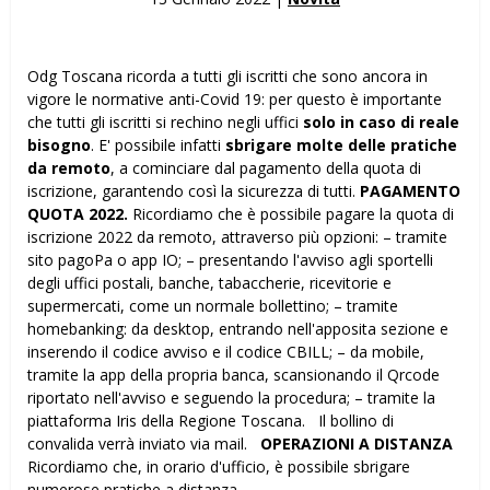
Odg Toscana ricorda a tutti gli iscritti che sono ancora in
vigore le normative anti-Covid 19: per questo è importante
che tutti gli iscritti si rechino negli uffici
solo in caso di reale
bisogno
. E' possibile infatti
sbrigare molte delle pratiche
da remoto
, a cominciare dal pagamento della quota di
iscrizione, garantendo così la sicurezza di tutti.
PAGAMENTO
QUOTA 2022.
Ricordiamo che è possibile pagare la quota di
iscrizione 2022 da remoto, attraverso più opzioni: – tramite
sito pagoPa o app IO; – presentando l'avviso agli sportelli
degli uffici postali, banche, tabaccherie, ricevitorie e
supermercati, come un normale bollettino; – tramite
homebanking: da desktop, entrando nell'apposita sezione e
inserendo il codice avviso e il codice CBILL; – da mobile,
tramite la app della propria banca, scansionando il Qrcode
riportato nell'avviso e seguendo la procedura; – tramite la
piattaforma Iris della Regione Toscana. Il bollino di
convalida verrà inviato via mail.
OPERAZIONI A DISTANZA
Ricordiamo che, in orario d'ufficio, è possibile sbrigare
numerose pratiche a distanza.