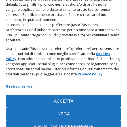
Giampaolo Marchini – C.F. 80005790482
default. Tutti gli altri tipi di cookies (statistici e/o di profilazione)
vengono applicati da noi o da terzi soltanto previo tuo consenso
espresso. Puoi liberamente prestare, rifiutare o revocare il tuo
LINK UTILI
consenso, in qualsiasi momento,
accedendo al pannello delle preferenze (tasto “Visualizza le
PagoPA
preferenze”). Usa il pulsante "Accetta” per acconsentire a tutti i cookies.
Usa il pulsante "Nega" o “Chiudi” (crocetta in alto) per continuare senza
accettare.
Privacy Policy
Usa il pulsante “Visualizza le preferenze” (preferenze) per consensuare
solo alcuni tipi di cookies come meglio specificato nella
Cookies
Regolamento categorie particolari di dati personali e dati
Policy
Non adottiamo cookies di profilazione per finalità di marketing.
giudiziari
Vengono applicati i social plug-in per consentire il collegamento con i
nostri spazi sui social media. Ulteriori informazioni sul trattamento dei
tuoi dati personali puoi leggerle sulla nostra
Privacy Policy
Amministrazione Trasparente
Gestisci servizi
Piattaforma Whistleblowing
ACCETTA
Cookie Policy (UE)
NEGA
VISUALIZZA LE PREFERENZE