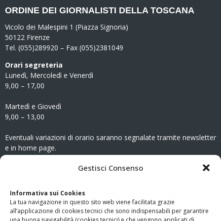
ORDINE DEI GIORNALISTI DELLA TOSCANA
Vicolo dei Malespini 1 (Piazza Signoria)
50122 Firenze
Tel. (055)289920 – Fax (055)2381049
Orari segreteria
Lunedì, Mercoledì e Venerdì
9,00 – 17,00
Martedì e Giovedì
9,00 – 13,00
Eventuali variazioni di orario saranno segnalate tramite newsletter
e in home page.
CONTATTI
Gestisci Consenso
Clicca qui
per accedere all’area contatti del sito.
Informativa sui Cookies
La tua navigazione in questo sito web viene facilitata grazie
www.odg.toscana.it – testata registrata presso il Tribunale di
all’applicazione di cookies tecnici che sono indispensabili per garantire
Firenze al nr. 5208 dell’ 08.10.2002. Direttore responsabile:
una buona navigabilità (cookies tecnici) e che vengono applicati di