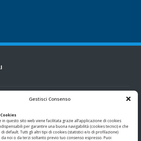
I
cy
Gestisci Consenso
categorie particolari di dati personali e dati giudiziari
 Cookies
 in questo sito web viene facilitata grazie all’applicazione di cookies
ndispensabili per garantire una buona navigabilità (cookies tecnici) e che
zione Trasparente
i default. Tutti gli altri tipi di cookies (statistici e/o di profilazione)
 da noi o da terzi soltanto previo tuo consenso espresso. Puoi