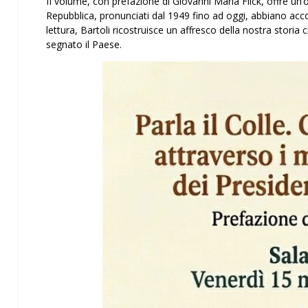
II volume, con prefazione di Giovanni Maria Flick, offre un’
Repubblica, pronunciati dal 1949 fino ad oggi, abbiano acco
lettura, Bartoli ricostruisce un affresco della nostra storia 
segnato il Paese.