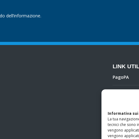
ndo dell’informazione.
LINK UTIL
PagoPA
Privacy Poli
Regolamento 
Informativa sui
La tua navigazione
tecnici che sono i
Amministra
vengono applicati d
vengono applicati