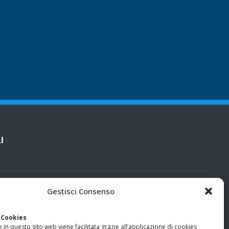
I
cy
Gestisci Consenso
categorie particolari di dati personali e dati giudiziari
 Cookies
 in questo sito web viene facilitata grazie all’applicazione di cookies