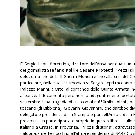
E’ Sergio Lepri, fiorentino, direttore dell’Ansa per quasi un
dei giornalisti
Stefano Polli
e
Cesare Protettì
, “
Pezzi di
solo, dalla fine della II Guerra Mondiale fino alla crisi del 
particolare, nella sua testimonianza Sergio Lepri racconta
Palazzo Manni, a Orte, al comando della Quinta Armata, nel
alleanze. Il documento però non fu adeguatamente portato
settembre. Una tragedia di cui, con altri 650mila soldati, 
toscano (di Bibbiena), Giovanni Giovannini, che sarebbe div
delegato e presidente della Stampa e poi dell’Ansa e della 
preziose – in parte riportate proprio in questo libro – sull
italiano a Grasse, in Provenza. “Pezzi di storia”, attraverso
galoppata nel tempo fino all’attuale pandemia di SARS Covid