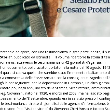
 trentennio ad aprire, con una testimonianza in gran parte inedita, il nu
 Storia
”, pubblicato da Istimedia. Il volume ripercorre la storia d’Ital
Coronavirus, attraverso le testimonianze di 42 giornalisti d’agenzia. In
 di un documento, poi bruciato, portato nella notte del 10 agosto 194
 quale si capiva quello che sarebbe stato l’imminente ribaltamento d
 a conoscenza delle Forze Armate con la conseguente tragedia dell’
pagò le conseguenze, con la deportazione in Germania, un altro giornal
entato poi, negli anni, inviato della Stampa, vicedirettore, amministra
Fieg. Giovannini, nato nel 1920, è morto nel 2008, ma ha lasciato pag
o spaesamento dell’8 settembre, quando era in servizio presso il conti
 le testimonianze dirette di giornalisti delle agenzie d’informazione, è
: ci sono Papi “visti da vicino” da Giovanna Chirri (Ansa) e Jacopo S