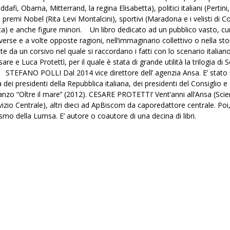
dafi, Obama, Mitterrand, la regina Elisabetta), politici italiani (Pertini,
), premi Nobel (Rita Levi Montalcini), sportivi (Maradona e i velisti di 
ca) e anche figure minori. Un libro dedicato ad un pubblico vasto, cu
verse e a volte opposte ragioni, nell’immaginario collettivo o nella sto
e da un corsivo nel quale si raccordano i fatti con lo scenario italian
re e Luca Protettì, per il quale è stata di grande utilità la trilogia di 
STEFANO POLLI Dal 2014 vice direttore dell’ agenzia Ansa. E’ stato i
à dei presidenti della Repubblica italiana, dei presidenti del Consiglio e 
romanzo “Oltre il mare’’ (2012). CESARE PROTETTI’ Vent’anni all’Ansa (Scien
zio Centrale), altri dieci ad ApBiscom da caporedattore centrale. Poi,
ismo della Lumsa. E’ autore o coautore di una decina di libri.