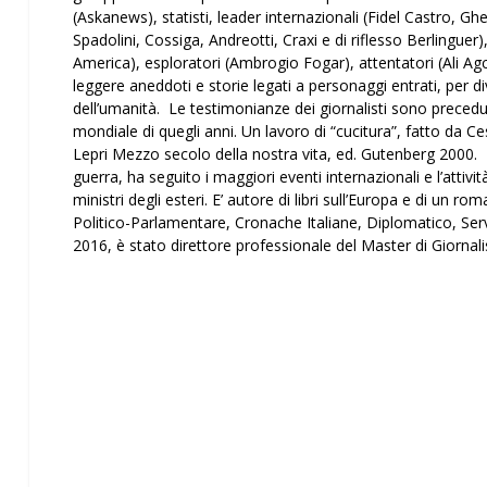
(Askanews), statisti, leader internazionali (Fidel Castro, Ghed
Spadolini, Cossiga, Andreotti, Craxi e di riflesso Berlinguer
America), esploratori (Ambrogio Fogar), attentatori (Ali Ag
leggere aneddoti e storie legati a personaggi entrati, per di
dell’umanità. Le testimonianze dei giornalisti sono precedut
mondiale di quegli anni. Un lavoro di “cucitura”, fatto da Cesa
Lepri Mezzo secolo della nostra vita, ed. Gutenberg 2000. 
guerra, ha seguito i maggiori eventi internazionali e l’attivit
ministri degli esteri. E’ autore di libri sull’Europa e di un 
Politico-Parlamentare, Cronache Italiane, Diplomatico, Servi
2016, è stato direttore professionale del Master di Giornal