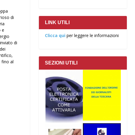
Coppa
rioso di
LINK UTILI
ria
o e
Clicca qui
per leggere le informazioni
Sergio
nviato di
dei
tifico,
 fino al
SEZIONI UTILI