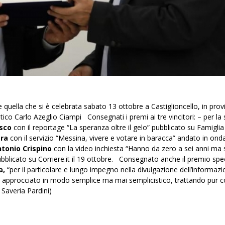
 quella che si è celebrata sabato 13 ottobre a Castiglioncello, in provi
stico Carlo Azeglio Ciampi Consegnati i premi ai tre vincitori: – per la
sco
con il reportage “La speranza oltre il gelo” pubblicato su Famiglia
ra
con il servizio “Messina, vivere e votare in baracca” andato in ond
tonio Crispino
con la video inchiesta “Hanno da zero a sei anni ma 
bblicato su Corriere.it il 19 ottobre. Consegnato anche il premio spec
a,
“per il particolare e lungo impegno nella divulgazione dell’informazi
mpre approcciato in modo semplice ma mai semplicistico, trattando pur 
o Saveria Pardini)