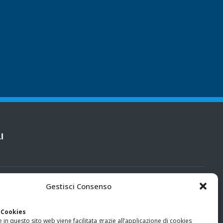
I
cy
Gestisci Consenso
categorie particolari di dati personali e dati giudiziari
 Cookies
 in questo sito web viene facilitata grazie all’applicazione di cookies