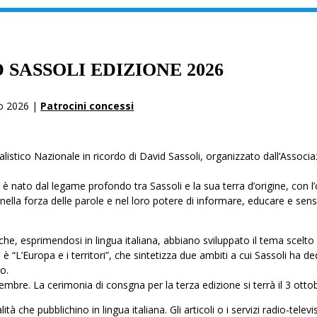
 SASSOLI EDIZIONE 2026
io 2026 |
Patrocini concessi
listico Nazionale in ricordo di David Sassoli, organizzato dall’Associ
 è nato dal legame profondo tra Sassoli e la sua terra d’origine, con l’
lla forza delle parole e nel loro potere di informare, educare e sensi
he, esprimendosi in lingua italiana, abbiano sviluppato il tema scelto 
o è “L’Europa e i territori”, che sintetizza due ambiti a cui Sassoli ha d
o.
tembre. La cerimonia di consgna per la terza edizione si terrà il 3 otto
à che pubblichino in lingua italiana. Gli articoli o i servizi radio-televis