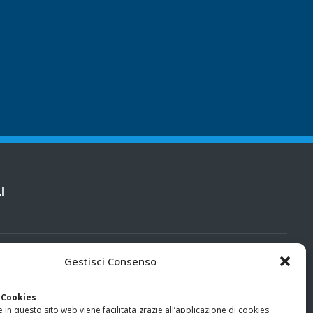
I
cy
Gestisci Consenso
categorie particolari di dati personali e dati giudiziari
 Cookies
 in questo sito web viene facilitata grazie all’applicazione di cookies