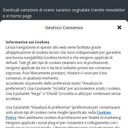
Eventuali variazioni di orario saranno segnalate tramite newsletter
e in home page.
CONTATTI
Gestisci Consenso
Clicca qui
per accedere all’area contatti del sito.
Informativa sui Cookies
La tua navigazione in questo sito web viene facilitata grazie
www.odg.toscana.it – testata registrata presso il Tribunale di
all’applicazione di cookies tecnici che sono indispensabili per garantire
Firenze al nr. 5208 dell’ 08.10.2002. Direttore responsabile:
una buona navigabilità (cookies tecnici) e che vengono applicati di
Giampaolo Marchini – C.F. 80005790482
default. Tutti gli altri tipi di cookies (statistici e/o di profilazione)
vengono applicati da noi o da terzi soltanto previo tuo consenso
espresso. Puoi liberamente prestare, rifiutare o revocare il tuo
LINK UTILI
consenso, in qualsiasi momento,
accedendo al pannello delle preferenze (tasto “Visualizza le
PagoPA
preferenze”). Usa il pulsante "Accetta” per acconsentire a tutti i cookies.
Usa il pulsante "Nega" o “Chiudi” (crocetta in alto) per continuare senza
accettare.
Privacy Policy
Usa il pulsante “Visualizza le preferenze” (preferenze) per consensuare
solo alcuni tipi di cookies come meglio specificato nella
Cookies
Regolamento categorie particolari di dati personali e dati
Policy
Non adottiamo cookies di profilazione per finalità di marketing.
giudiziari
Vengono applicati i social plug-in per consentire il collegamento con i
nostri spazi sui social media. Ulteriori informazioni sul trattamento dei