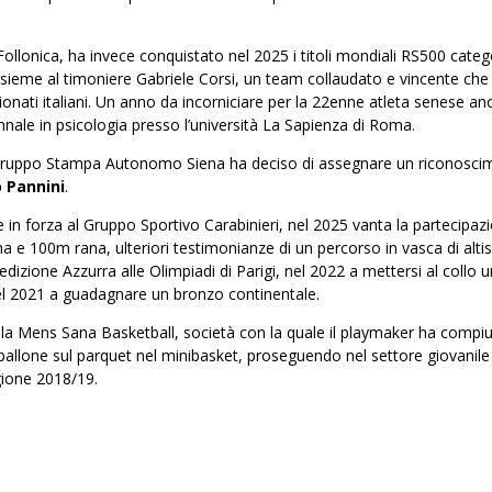
Follonica, ha invece conquistato nel 2025 i titoli mondiali RS500 categ
ssieme al timoniere Gabriele Corsi, un team collaudato e vincente che
nati italiani. Un anno da incorniciare per la 22enne atleta senese an
iennale in psicologia presso l’università La Sapienza di Roma.
l Gruppo Stampa Autonomo Siena ha deciso di assegnare un riconosci
 Pannini
.
 in forza al Gruppo Sportivo Carabinieri, nel 2025 vanta la partecipaz
ana e 100m rana, ulteriori testimonianze di un percorso in vasca di alt
pedizione Azzurra alle Olimpiadi di Parigi, nel 2022 a mettersi al collo u
 nel 2021 a guadagnare un bronzo continentale.
ella Mens Sana Basketball, società con la quale il playmaker ha compi
l pallone sul parquet nel minibasket, proseguendo nel settore giovanile
gione 2018/19.