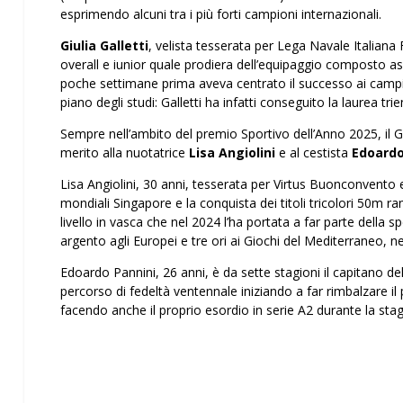
esprimendo alcuni tra i più forti campioni internazionali.
Giulia Galletti
, velista tesserata per Lega Navale Italiana 
overall e iunior quale prodiera dell’equipaggio composto a
poche settimane prima aveva centrato il successo ai campio
piano degli studi: Galletti ha infatti conseguito la laurea tr
Sempre nell’ambito del premio Sportivo dell’Anno 2025, i
merito alla nuotatrice
Lisa Angiolini
e al cestista
Edoardo
Lisa Angiolini, 30 anni, tesserata per Virtus Buonconvento e
mondiali Singapore e la conquista dei titoli tricolori 50m r
livello in vasca che nel 2024 l’ha portata a far parte della s
argento agli Europei e tre ori ai Giochi del Mediterraneo,
Edoardo Pannini, 26 anni, è da sette stagioni il capitano d
percorso di fedeltà ventennale iniziando a far rimbalzare i
facendo anche il proprio esordio in serie A2 durante la sta