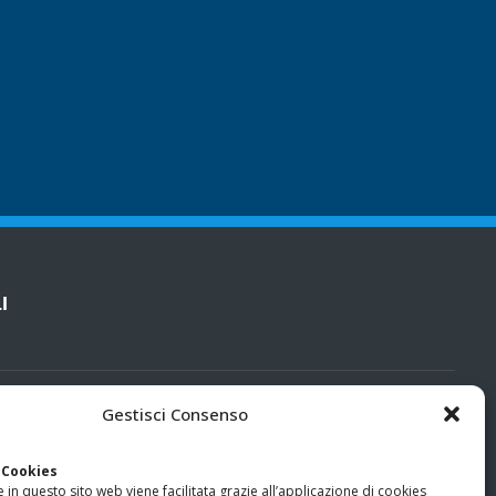
I
cy
Gestisci Consenso
categorie particolari di dati personali e dati giudiziari
 Cookies
 in questo sito web viene facilitata grazie all’applicazione di cookies