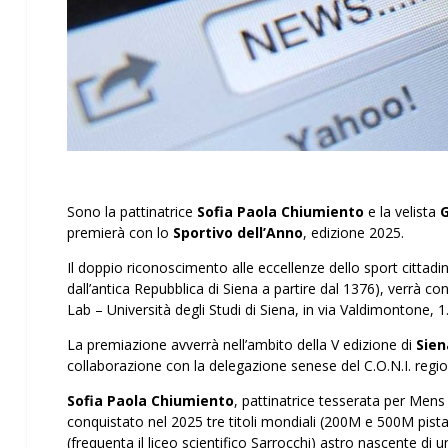
Sono la pattinatrice
Sofia Paola Chiumiento
e la velista
G
premierà con lo
Sportivo dell’Anno
, edizione 2025.
Il doppio riconoscimento alle eccellenze dello sport cittad
dall’antica Repubblica di Siena a partire dal 1376), verrà 
Lab – Università degli Studi di Siena, in via Valdimontone, 1
La premiazione avverrà nell’ambito della V edizione di
Sien
collaborazione con la delegazione senese del C.O.N.I. regi
Sofia Paola Chiumiento
, pattinatrice tesserata per Mens
conquistato nel 2025 tre titoli mondiali (200M e 500M pista
(frequenta il liceo scientifico Sarrocchi) astro nascente di