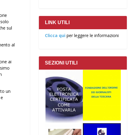
orie
 solo
LINK UTILI
che sul
Clicca qui
per leggere le informazioni
mento al
ione ai
SEZIONI UTILI
issimo
n
uto un
 e