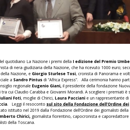
del quotidiano La Nazione i premi della
I edizione del Premio Umbe
onista di nera-giudiziaria della Nazione, che ha ricevuto 1000 euro; sec
o della Nazione, e
Giorgio Sturlese Tosi
, cronista di Panorama e volt
eciale a
Sandro Pintus
di “Africa Express”. Alla cerimonia hanno par
consiglio regionale
Eugenio Giani,
il presidente della fondazione Nuov
i tra cui Claudio Carabba e Giovanni Morandi. A scegliere i premiati è 
iuliani Foti
, moglie di Chirici,
Laura Pacciani
e un rappresentante di 
ccia
. Leggi il resoconto
sul sito della Fondazione dell’Ordine dei
ato istituito nel 2019 dalla Fondazione dell’Ordine dei giornalisti della
mberto Chirici,
giornalista fiorentino, capocronista e caporedattore 
listi della Toscana.