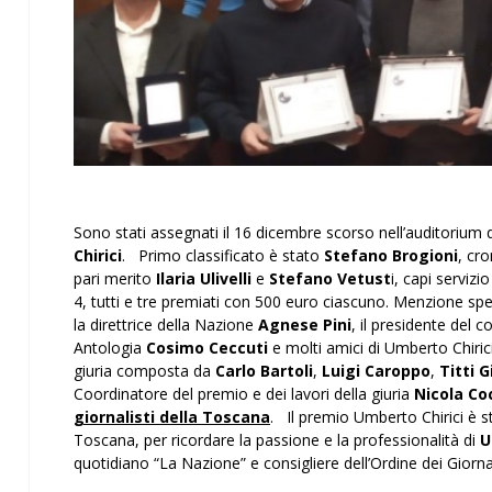
Sono stati assegnati il 16 dicembre scorso nell’auditorium 
Chirici
. Primo classificato è stato
Stefano Brogioni
, cr
pari merito
Ilaria Ulivelli
e
Stefano Vetust
i, capi servizi
4, tutti e tre premiati con 500 euro ciascuno. Menzione sp
la direttrice della Nazione
Agnese Pini
, il presidente del 
Antologia
Cosimo Ceccuti
e molti amici di Umberto Chiric
giuria composta da
Carlo Bartoli
,
Luigi Caroppo
,
Titti G
Coordinatore del premio e dei lavori della giuria
Nicola Co
giornalisti della Toscana
. Il premio Umberto Chirici è st
Toscana, per ricordare la passione e la professionalità di
U
quotidiano “La Nazione” e consigliere dell’Ordine dei Giorna