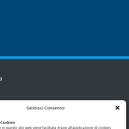
I
cy
Gestisci Consenso
categorie particolari di dati personali e dati giudiziari
 Cookies
 in questo sito web viene facilitata grazie all’applicazione di cookies