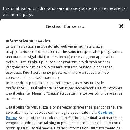
Eventuali variazioni di orario saranno segnalate tramite newsletter
e in home page.
CONTATTI
Gestisci Consenso
Clicca qui
per accedere all’area contatti del sito.
Informativa sui Cookies
La tua navigazione in questo sito web viene facilitata grazie
www.odg.toscana.it – testata registrata presso il Tribunale di
all’applicazione di cookies tecnici che sono indispensabili per garantire
Firenze al nr. 5208 dell’ 08.10.2002. Direttore responsabile:
una buona navigabilità (cookies tecnici) e che vengono applicati di
Giampaolo Marchini – C.F. 80005790482
default. Tutti gli altri tipi di cookies (statistici e/o di profilazione)
vengono applicati da noi o da terzi soltanto previo tuo consenso
espresso. Puoi liberamente prestare, rifiutare o revocare il tuo
LINK UTILI
consenso, in qualsiasi momento,
accedendo al pannello delle preferenze (tasto “Visualizza le
PagoPA
preferenze”). Usa il pulsante "Accetta” per acconsentire a tutti i cookies.
Usa il pulsante "Nega" o “Chiudi” (crocetta in alto) per continuare senza
accettare.
Privacy Policy
Usa il pulsante “Visualizza le preferenze” (preferenze) per consensuare
solo alcuni tipi di cookies come meglio specificato nella
Cookies
Regolamento categorie particolari di dati personali e dati
Policy
Non adottiamo cookies di profilazione per finalità di marketing.
giudiziari
Vengono applicati i social plug-in per consentire il collegamento con i
nostri spazi sui social media. Ulteriori informazioni sul trattamento dei