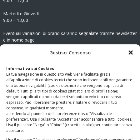
9,00 – 17,00
Martedì e Giovedì
9,00 – 13,00
Eventuali variazioni di orario saranno segnalate tramite newsletter
e in home page.
CONTATTI
Gestisci Consenso
Clicca qui
per accedere all’area contatti del sito.
Informativa sui Cookies
La tua navigazione in questo sito web viene facilitata grazie
www.odg.toscana.it – testata registrata presso il Tribunale di
all’applicazione di cookies tecnici che sono indispensabili per garantire
Firenze al nr. 5208 dell’ 08.10.2002. Direttore responsabile:
una buona navigabilità (cookies tecnici) e che vengono applicati di
Giampaolo Marchini – C.F. 80005790482
default. Tutti gli altri tipi di cookies (statistici e/o di profilazione)
vengono applicati da noi o da terzi soltanto previo tuo consenso
espresso. Puoi liberamente prestare, rifiutare o revocare il tuo
LINK UTILI
consenso, in qualsiasi momento,
accedendo al pannello delle preferenze (tasto “Visualizza le
PagoPA
preferenze”). Usa il pulsante "Accetta” per acconsentire a tutti i cookies.
Usa il pulsante "Nega" o “Chiudi” (crocetta in alto) per continuare senza
accettare.
Privacy Policy
Usa il pulsante “Visualizza le preferenze” (preferenze) per consensuare