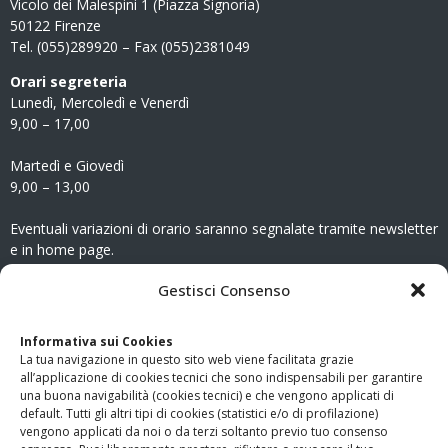
Vicolo dei Malespini 1 (Piazza Signoria)
50122 Firenze
Tel. (055)289920 – Fax (055)2381049
Orari segreteria
Lunedì, Mercoledì e Venerdì
9,00 – 17,00
Martedì e Giovedì
9,00 – 13,00
Eventuali variazioni di orario saranno segnalate tramite newsletter
e in home page.
CONTATTI
Gestisci Consenso
Clicca qui
per accedere all’area contatti del sito.
Informativa sui Cookies
La tua navigazione in questo sito web viene facilitata grazie
www.odg.toscana.it – testata registrata presso il Tribunale di
all’applicazione di cookies tecnici che sono indispensabili per garantire
Firenze al nr. 5208 dell’ 08.10.2002. Direttore responsabile:
una buona navigabilità (cookies tecnici) e che vengono applicati di
Giampaolo Marchini – C.F. 80005790482
default. Tutti gli altri tipi di cookies (statistici e/o di profilazione)
vengono applicati da noi o da terzi soltanto previo tuo consenso