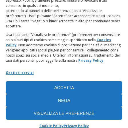
espresso. Puoi liberamente prestare, rifiutare o revocare il tuo
LINK UTILI
consenso, in qualsiasi momento,
accedendo al pannello delle preferenze (tasto “Visualizza le
PagoPA
preferenze”). Usa il pulsante "Accetta” per acconsentire a tutti i cookies.
Usa il pulsante "Nega" o “Chiudi” (crocetta in alto) per continuare senza
accettare.
Privacy Policy
Usa il pulsante “Visualizza le preferenze” (preferenze) per consensuare
solo alcuni tipi di cookies come meglio specificato nella
Cookies
Regolamento categorie particolari di dati personali e dati
Policy
Non adottiamo cookies di profilazione per finalità di marketing.
giudiziari
Vengono applicati i social plug-in per consentire il collegamento con i
nostri spazi sui social media. Ulteriori informazioni sul trattamento dei
tuoi dati personali puoi leggerle sulla nostra
Privacy Policy
Amministrazione Trasparente
Gestisci servizi
Piattaforma Whistleblowing
ACCETTA
Cookie Policy (UE)
NEGA
VISUALIZZA LE PREFERENZE
Cookie Policy
Privacy Policy