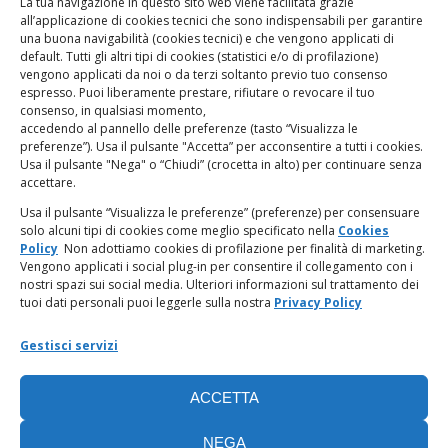
La tua navigazione in questo sito web viene facilitata grazie
www.odg.toscana.it – testata registrata presso il Tribunale di
all’applicazione di cookies tecnici che sono indispensabili per garantire
Firenze al nr. 5208 dell’ 08.10.2002. Direttore responsabile:
una buona navigabilità (cookies tecnici) e che vengono applicati di
Giampaolo Marchini – C.F. 80005790482
default. Tutti gli altri tipi di cookies (statistici e/o di profilazione)
vengono applicati da noi o da terzi soltanto previo tuo consenso
espresso. Puoi liberamente prestare, rifiutare o revocare il tuo
LINK UTILI
consenso, in qualsiasi momento,
accedendo al pannello delle preferenze (tasto “Visualizza le
PagoPA
preferenze”). Usa il pulsante "Accetta” per acconsentire a tutti i cookies.
Usa il pulsante "Nega" o “Chiudi” (crocetta in alto) per continuare senza
accettare.
Privacy Policy
Usa il pulsante “Visualizza le preferenze” (preferenze) per consensuare
solo alcuni tipi di cookies come meglio specificato nella
Cookies
Regolamento categorie particolari di dati personali e dati
Policy
Non adottiamo cookies di profilazione per finalità di marketing.
giudiziari
Vengono applicati i social plug-in per consentire il collegamento con i
nostri spazi sui social media. Ulteriori informazioni sul trattamento dei
tuoi dati personali puoi leggerle sulla nostra
Privacy Policy
Amministrazione Trasparente
Gestisci servizi
Piattaforma Whistleblowing
ACCETTA
Cookie Policy (UE)
NEGA