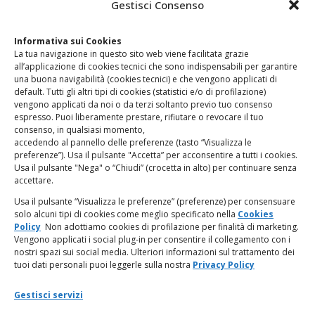
Gestisci Consenso
Clicca qui
per accedere all’area contatti del sito.
Informativa sui Cookies
La tua navigazione in questo sito web viene facilitata grazie
www.odg.toscana.it – testata registrata presso il Tribunale di
all’applicazione di cookies tecnici che sono indispensabili per garantire
Firenze al nr. 5208 dell’ 08.10.2002. Direttore responsabile:
una buona navigabilità (cookies tecnici) e che vengono applicati di
Giampaolo Marchini – C.F. 80005790482
default. Tutti gli altri tipi di cookies (statistici e/o di profilazione)
vengono applicati da noi o da terzi soltanto previo tuo consenso
espresso. Puoi liberamente prestare, rifiutare o revocare il tuo
LINK UTILI
consenso, in qualsiasi momento,
accedendo al pannello delle preferenze (tasto “Visualizza le
PagoPA
preferenze”). Usa il pulsante "Accetta” per acconsentire a tutti i cookies.
Usa il pulsante "Nega" o “Chiudi” (crocetta in alto) per continuare senza
accettare.
Privacy Policy
Usa il pulsante “Visualizza le preferenze” (preferenze) per consensuare
solo alcuni tipi di cookies come meglio specificato nella
Cookies
Regolamento categorie particolari di dati personali e dati
Policy
Non adottiamo cookies di profilazione per finalità di marketing.
giudiziari
Vengono applicati i social plug-in per consentire il collegamento con i
nostri spazi sui social media. Ulteriori informazioni sul trattamento dei
tuoi dati personali puoi leggerle sulla nostra
Privacy Policy
Amministrazione Trasparente
Gestisci servizi
Piattaforma Whistleblowing