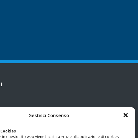
I
cy
Gestisci Consenso
categorie particolari di dati personali e dati giudiziari
 Cookies
 in questo sito web viene facilitata grazie all’applicazione di cookies