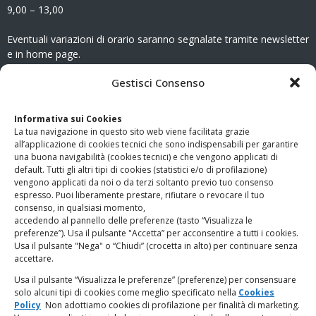
9,00 – 13,00
Eventuali variazioni di orario saranno segnalate tramite newsletter
e in home page.
CONTATTI
Gestisci Consenso
Clicca qui
per accedere all’area contatti del sito.
Informativa sui Cookies
La tua navigazione in questo sito web viene facilitata grazie
www.odg.toscana.it – testata registrata presso il Tribunale di
all’applicazione di cookies tecnici che sono indispensabili per garantire
Firenze al nr. 5208 dell’ 08.10.2002. Direttore responsabile:
una buona navigabilità (cookies tecnici) e che vengono applicati di
Giampaolo Marchini – C.F. 80005790482
default. Tutti gli altri tipi di cookies (statistici e/o di profilazione)
vengono applicati da noi o da terzi soltanto previo tuo consenso
espresso. Puoi liberamente prestare, rifiutare o revocare il tuo
LINK UTILI
consenso, in qualsiasi momento,
accedendo al pannello delle preferenze (tasto “Visualizza le
PagoPA
preferenze”). Usa il pulsante "Accetta” per acconsentire a tutti i cookies.
Usa il pulsante "Nega" o “Chiudi” (crocetta in alto) per continuare senza
accettare.
Privacy Policy
Usa il pulsante “Visualizza le preferenze” (preferenze) per consensuare
solo alcuni tipi di cookies come meglio specificato nella
Cookies
Regolamento categorie particolari di dati personali e dati
Policy
Non adottiamo cookies di profilazione per finalità di marketing.
giudiziari