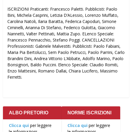
ISCRIZIONI Praticanti: Francesco Paletti. Pubblicisti: Paolo
Bini, Michela Casprini, Letizia D’ALessio, Lorenzo Muffato,
Carolina Natoli, Ilaria Baratta, Federica Capoduri, Simone
Ciminelli, Arianna Di Stefano, Federico Gulotta, Giacomo
Nannetti, Valter Pettinati, Mattia Zupo. ELenco Speciale:
Francesco Pennacchio, Stefano Poggi. CANCELLAZIONI
Professionisti: Gabriele Malvestiti. Pubblicisti: Paolo Fabiani,
Maria Pia Bertolucci, Sem Paolo Petrucci, Paolo Parrini, Carlo
Brandini Dini, Andrea Vittorio L’Abbate, Adolfo Marino, Paolo
Bonsignori, Baldo Puccini. Elenco Speciale: Claudio Romiti,
Enzo Mattesini, Romano Dallai, Chiara Lucifero, Massimo
Ferretti.
ALBO PRETORIO
NORME ISCRIZIONI
Clicca qui
per leggere
Clicca qui
per leggere
le informazioni
le informazioni