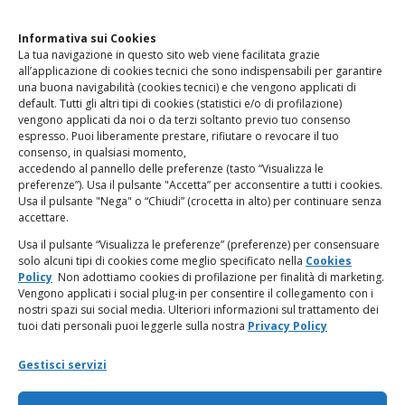
Clicca qui
per accedere all’area contatti del sito.
Informativa sui Cookies
La tua navigazione in questo sito web viene facilitata grazie
www.odg.toscana.it – testata registrata presso il Tribunale di
all’applicazione di cookies tecnici che sono indispensabili per garantire
Firenze al nr. 5208 dell’ 08.10.2002. Direttore responsabile:
una buona navigabilità (cookies tecnici) e che vengono applicati di
Giampaolo Marchini – C.F. 80005790482
default. Tutti gli altri tipi di cookies (statistici e/o di profilazione)
vengono applicati da noi o da terzi soltanto previo tuo consenso
espresso. Puoi liberamente prestare, rifiutare o revocare il tuo
LINK UTILI
consenso, in qualsiasi momento,
accedendo al pannello delle preferenze (tasto “Visualizza le
PagoPA
preferenze”). Usa il pulsante "Accetta” per acconsentire a tutti i cookies.
Usa il pulsante "Nega" o “Chiudi” (crocetta in alto) per continuare senza
accettare.
Privacy Policy
Usa il pulsante “Visualizza le preferenze” (preferenze) per consensuare
solo alcuni tipi di cookies come meglio specificato nella
Cookies
Regolamento categorie particolari di dati personali e dati
Policy
Non adottiamo cookies di profilazione per finalità di marketing.
giudiziari
Vengono applicati i social plug-in per consentire il collegamento con i
nostri spazi sui social media. Ulteriori informazioni sul trattamento dei
tuoi dati personali puoi leggerle sulla nostra
Privacy Policy
Amministrazione Trasparente
Gestisci servizi
Piattaforma Whistleblowing