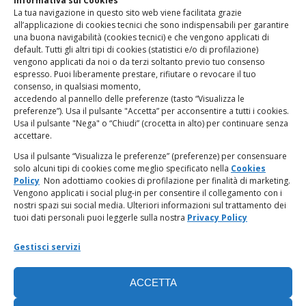
Informativa sui Cookies
La tua navigazione in questo sito web viene facilitata grazie
www.odg.toscana.it – testata registrata presso il Tribunale di
all’applicazione di cookies tecnici che sono indispensabili per garantire
Firenze al nr. 5208 dell’ 08.10.2002. Direttore responsabile:
una buona navigabilità (cookies tecnici) e che vengono applicati di
Giampaolo Marchini – C.F. 80005790482
default. Tutti gli altri tipi di cookies (statistici e/o di profilazione)
vengono applicati da noi o da terzi soltanto previo tuo consenso
espresso. Puoi liberamente prestare, rifiutare o revocare il tuo
LINK UTILI
consenso, in qualsiasi momento,
accedendo al pannello delle preferenze (tasto “Visualizza le
PagoPA
preferenze”). Usa il pulsante "Accetta” per acconsentire a tutti i cookies.
Usa il pulsante "Nega" o “Chiudi” (crocetta in alto) per continuare senza
accettare.
Privacy Policy
Usa il pulsante “Visualizza le preferenze” (preferenze) per consensuare
solo alcuni tipi di cookies come meglio specificato nella
Cookies
Regolamento categorie particolari di dati personali e dati
Policy
Non adottiamo cookies di profilazione per finalità di marketing.
giudiziari
Vengono applicati i social plug-in per consentire il collegamento con i
nostri spazi sui social media. Ulteriori informazioni sul trattamento dei
tuoi dati personali puoi leggerle sulla nostra
Privacy Policy
Amministrazione Trasparente
Gestisci servizi
Piattaforma Whistleblowing
ACCETTA
Cookie Policy (UE)