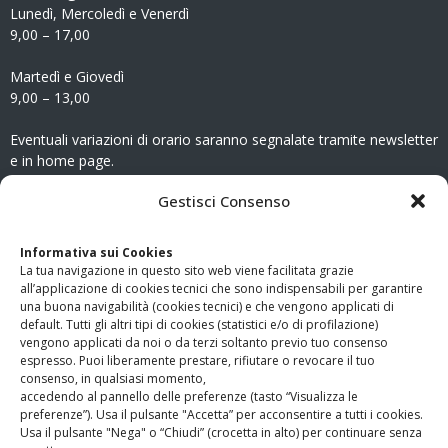
Lunedì, Mercoledì e Venerdì
9,00 – 17,00
Martedì e Giovedì
9,00 – 13,00
Eventuali variazioni di orario saranno segnalate tramite newsletter
e in home page.
CONTATTI
Gestisci Consenso
Clicca qui
per accedere all’area contatti del sito.
Informativa sui Cookies
La tua navigazione in questo sito web viene facilitata grazie
www.odg.toscana.it – testata registrata presso il Tribunale di
all’applicazione di cookies tecnici che sono indispensabili per garantire
Firenze al nr. 5208 dell’ 08.10.2002. Direttore responsabile:
una buona navigabilità (cookies tecnici) e che vengono applicati di
Giampaolo Marchini – C.F. 80005790482
default. Tutti gli altri tipi di cookies (statistici e/o di profilazione)
vengono applicati da noi o da terzi soltanto previo tuo consenso
espresso. Puoi liberamente prestare, rifiutare o revocare il tuo
LINK UTILI
consenso, in qualsiasi momento,
accedendo al pannello delle preferenze (tasto “Visualizza le
PagoPA
preferenze”). Usa il pulsante "Accetta” per acconsentire a tutti i cookies.
Usa il pulsante "Nega" o “Chiudi” (crocetta in alto) per continuare senza