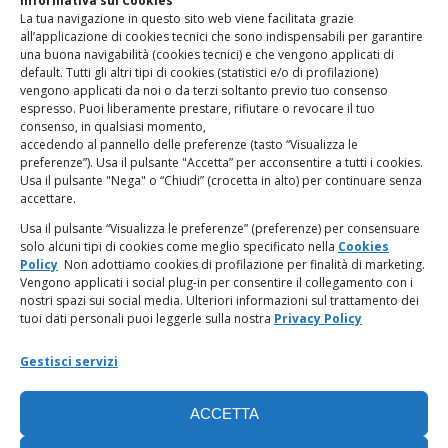
Informativa sui Cookies
La tua navigazione in questo sito web viene facilitata grazie
www.odg.toscana.it – testata registrata presso il Tribunale di
all’applicazione di cookies tecnici che sono indispensabili per garantire
Firenze al nr. 5208 dell’ 08.10.2002. Direttore responsabile:
una buona navigabilità (cookies tecnici) e che vengono applicati di
Giampaolo Marchini – C.F. 80005790482
default. Tutti gli altri tipi di cookies (statistici e/o di profilazione)
vengono applicati da noi o da terzi soltanto previo tuo consenso
espresso. Puoi liberamente prestare, rifiutare o revocare il tuo
LINK UTILI
consenso, in qualsiasi momento,
accedendo al pannello delle preferenze (tasto “Visualizza le
PagoPA
preferenze”). Usa il pulsante "Accetta” per acconsentire a tutti i cookies.
Usa il pulsante "Nega" o “Chiudi” (crocetta in alto) per continuare senza
accettare.
Privacy Policy
Usa il pulsante “Visualizza le preferenze” (preferenze) per consensuare
solo alcuni tipi di cookies come meglio specificato nella
Cookies
Regolamento categorie particolari di dati personali e dati
Policy
Non adottiamo cookies di profilazione per finalità di marketing.
giudiziari
Vengono applicati i social plug-in per consentire il collegamento con i
nostri spazi sui social media. Ulteriori informazioni sul trattamento dei
tuoi dati personali puoi leggerle sulla nostra
Privacy Policy
Amministrazione Trasparente
Gestisci servizi
Piattaforma Whistleblowing
ACCETTA
Cookie Policy (UE)