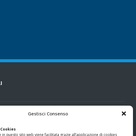
I
cy
Gestisci Consenso
categorie particolari di dati personali e dati giudiziari
 Cookies
 in questo sito web viene facilitata grazie all’applicazione di cookies